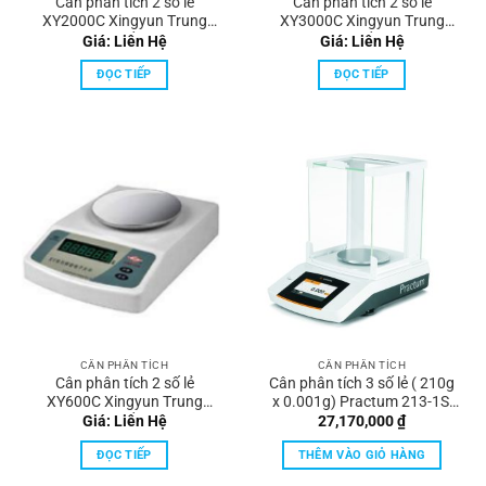
Cân phân tích 2 số lẻ
Cân phân tích 2 số lẻ
XY2000C Xingyun Trung
XY3000C Xingyun Trung
Quốc
Quốc
Giá: Liên Hệ
Giá: Liên Hệ
ĐỌC TIẾP
ĐỌC TIẾP
CÂN PHÂN TÍCH
CÂN PHÂN TÍCH
Cân phân tích 2 số lẻ
Cân phân tích 3 số lẻ ( 210g
XY600C Xingyun Trung
x 0.001g) Practum 213-1S,
Quốc
Sartorius
Giá: Liên Hệ
27,170,000
₫
ĐỌC TIẾP
THÊM VÀO GIỎ HÀNG