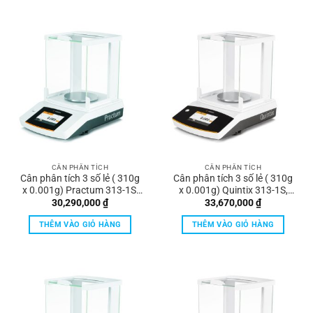
CÂN PHÂN TÍCH
CÂN PHÂN TÍCH
Cân phân tích 3 số lẻ ( 310g
Cân phân tích 3 số lẻ ( 310g
x 0.001g) Practum 313-1S,
x 0.001g) Quintix 313-1S,
Sartorius
Sartorius
30,290,000
₫
33,670,000
₫
THÊM VÀO GIỎ HÀNG
THÊM VÀO GIỎ HÀNG