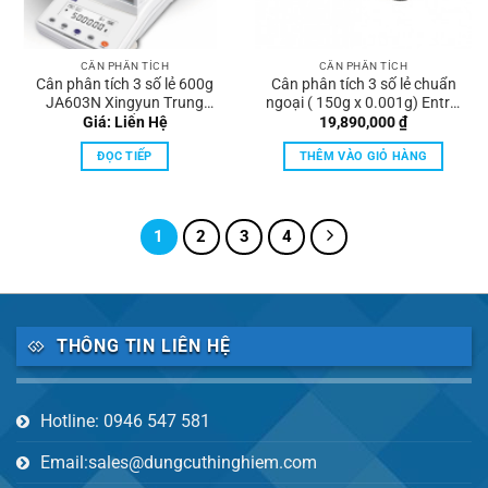
CÂN PHÂN TÍCH
CÂN PHÂN TÍCH
Cân phân tích 3 số lẻ 600g
Cân phân tích 3 số lẻ chuẩn
JA603N Xingyun Trung
ngoại ( 150g x 0.001g) Entris
Quốc
153-1S, Sartorius
Giá: Liên Hệ
19,890,000
₫
ĐỌC TIẾP
THÊM VÀO GIỎ HÀNG
1
2
3
4
THÔNG TIN LIÊN HỆ
Hotline: 0946 547 581
Email:sales@dungcuthinghiem.com