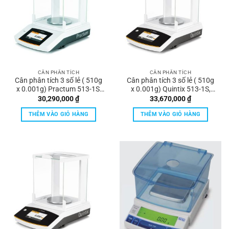
CÂN PHÂN TÍCH
CÂN PHÂN TÍCH
Cân phân tích 3 số lẻ ( 510g
Cân phân tích 3 số lẻ ( 510g
x 0.001g) Practum 513-1S,
x 0.001g) Quintix 513-1S,
Sartorius
Sartorius
30,290,000
₫
33,670,000
₫
THÊM VÀO GIỎ HÀNG
THÊM VÀO GIỎ HÀNG