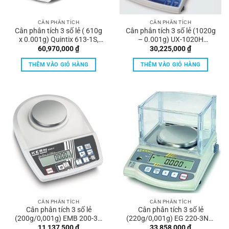
CÂN PHÂN TÍCH
CÂN PHÂN TÍCH
Cân phân tích 3 số lẻ ( 610g
Cân phân tích 3 số lẻ (1020g
x 0.001g) Quintix 613-1S,
– 0.001g) UX-1020H
Sartorius
Shimadzu
60,970,000
₫
30,225,000
₫
THÊM VÀO GIỎ HÀNG
THÊM VÀO GIỎ HÀNG
CÂN PHÂN TÍCH
CÂN PHÂN TÍCH
Cân phân tích 3 số lẻ
Cân phân tích 3 số lẻ
(200g/0,001g) EMB 200-3V
(220g/0,001g) EG 220-3NM
Kern
Kern
11,137,500
₫
33,858,000
₫