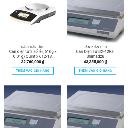
CÂN PHÂN TÍCH
CÂN PHÂN TÍCH
Cân diện tử 2 số lẻ ( 610g x
Cân Điện Tử BX-12KH
0.01g) Quintix 612-1S,
Shimadzu
Sartorius
32,760,000
₫
43,355,000
₫
THÊM VÀO GIỎ HÀNG
THÊM VÀO GIỎ HÀNG