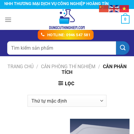
Chuyển
ƠNG MẠI DỊCH VỤ CÔNG NGHIỆP HOÀNG TÍN
đến
nội
0
dung
HOTLINE: 0946 547 581
Tìm
kiếm:
TRANG CHỦ
/
CÂN PHÒNG THÍ NGHIỆM
/
CÂN PHÂN
TÍCH
LỌC