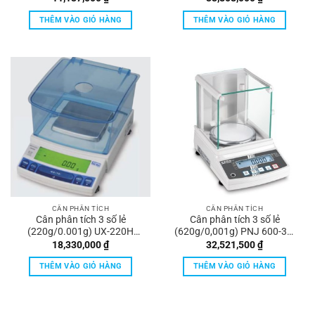
THÊM VÀO GIỎ HÀNG
THÊM VÀO GIỎ HÀNG
CÂN PHÂN TÍCH
CÂN PHÂN TÍCH
Cân phân tích 3 số lẻ
Cân phân tích 3 số lẻ
(220g/0.001g) UX-220H
(620g/0,001g) PNJ 600-3M
Shimadzu
Kern
18,330,000
₫
32,521,500
₫
THÊM VÀO GIỎ HÀNG
THÊM VÀO GIỎ HÀNG