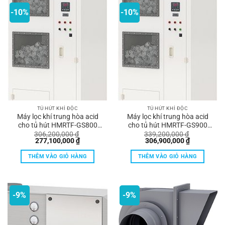
-10%
-10%
TỦ HÚT KHÍ ĐỘC
TỦ HÚT KHÍ ĐỘC
Máy lọc khí trung hòa acid
Máy lọc khí trung hòa acid
cho tủ hút HMRTF-GS800
cho tủ hút HMRTF-GS900
Hankook
Hankook
306,200,000
₫
339,200,000
₫
Giá
Giá
Giá
Giá
277,100,000
₫
306,900,000
₫
gốc
hiện
gốc
hiện
là:
tại
là:
tại
THÊM VÀO GIỎ HÀNG
THÊM VÀO GIỎ HÀNG
306,200,000 ₫.
là:
339,200,000 ₫.
là:
277,100,000 ₫.
306,900,00
-9%
-9%