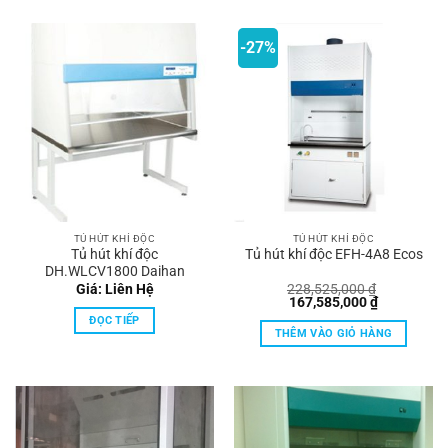
-27%
TỦ HÚT KHÍ ĐỘC
TỦ HÚT KHÍ ĐỘC
Tủ hút khí độc
Tủ hút khí độc EFH-4A8 Ecos
DH.WLCV1800 Daihan
Giá: Liên Hệ
228,525,000
₫
Giá
Giá
167,585,000
₫
gốc
hiện
ĐỌC TIẾP
là:
tại
THÊM VÀO GIỎ HÀNG
228,525,000 ₫.
là:
167,585,00