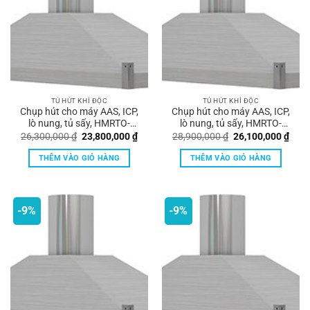
TỦ HÚT KHÍ ĐỘC
TỦ HÚT KHÍ ĐỘC
Chụp hút cho máy AAS, ICP,
Chụp hút cho máy AAS, ICP,
lò nung, tủ sấy, HMRTO-
lò nung, tủ sấy, HMRTO-
S1200 Hankook
S1500 Hankook
Giá
Giá
Giá
Giá
26,300,000
₫
23,800,000
₫
28,900,000
₫
26,100,000
₫
gốc
hiện
gốc
hiện
là:
tại
là:
tại
THÊM VÀO GIỎ HÀNG
THÊM VÀO GIỎ HÀNG
26,300,000 ₫.
là:
28,900,000 ₫.
là:
23,800,000 ₫.
26,1
-9%
-9%