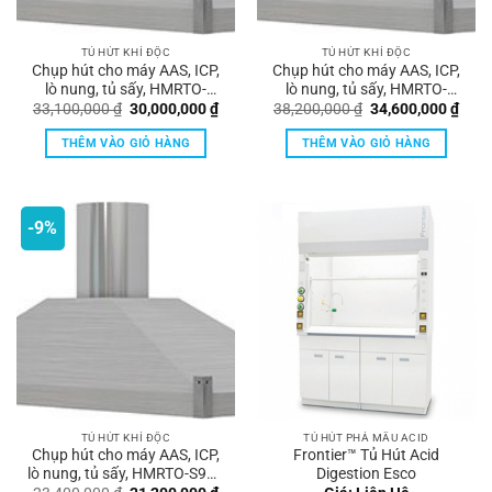
TỦ HÚT KHÍ ĐỘC
TỦ HÚT KHÍ ĐỘC
Chụp hút cho máy AAS, ICP,
Chụp hút cho máy AAS, ICP,
lò nung, tủ sấy, HMRTO-
lò nung, tủ sấy, HMRTO-
S1800 Hankook
S2100 Hankook
Giá
Giá
Giá
Giá
33,100,000
₫
30,000,000
₫
38,200,000
₫
34,600,000
₫
gốc
hiện
gốc
hiện
là:
tại
là:
tại
THÊM VÀO GIỎ HÀNG
THÊM VÀO GIỎ HÀNG
33,100,000 ₫.
là:
38,200,000 ₫.
là:
30,000,000 ₫.
34,6
-9%
TỦ HÚT KHÍ ĐỘC
TỦ HÚT PHÁ MẪU ACID
Chụp hút cho máy AAS, ICP,
Frontier™ Tủ Hút Acid
lò nung, tủ sấy, HMRTO-S900
Digestion Esco