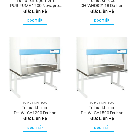
Tủ hút khí độc 1.2m
Tủ hút khí độc
PURIFUME 1200 Novapro-
DH.WHD02118 Daihan
Hàn Quốc
Giá: Liên Hệ
Giá: Liên Hệ
ĐỌC TIẾP
ĐỌC TIẾP
TỦ HÚT KHÍ ĐỘC
TỦ HÚT KHÍ ĐỘC
Tủ hút khí độc
Tủ hút khí độc
DH.WLCV1200 Daihan
DH.WLCV1500 Daihan
Giá: Liên Hệ
Giá: Liên Hệ
ĐỌC TIẾP
ĐỌC TIẾP