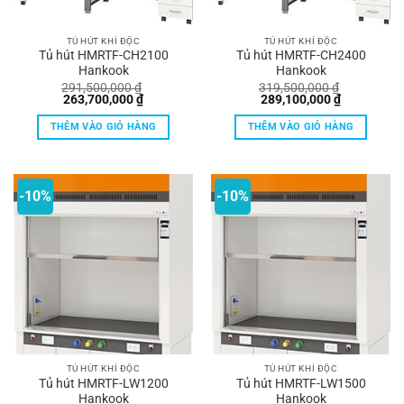
TỦ HÚT KHÍ ĐỘC
TỦ HÚT KHÍ ĐỘC
Tủ hút HMRTF-CH2100
Tủ hút HMRTF-CH2400
Hankook
Hankook
291,500,000
₫
319,500,000
₫
Giá
Giá
Giá
Giá
263,700,000
₫
289,100,000
₫
gốc
hiện
gốc
hiện
là:
tại
là:
tại
THÊM VÀO GIỎ HÀNG
THÊM VÀO GIỎ HÀNG
291,500,000 ₫.
là:
319,500,000 ₫.
là:
263,700,000 ₫.
289,100,00
-10%
-10%
TỦ HÚT KHÍ ĐỘC
TỦ HÚT KHÍ ĐỘC
Tủ hút HMRTF-LW1200
Tủ hút HMRTF-LW1500
Hankook
Hankook