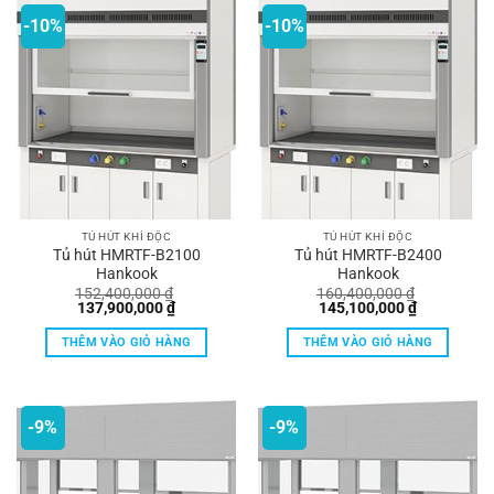
-10%
-10%
TỦ HÚT KHÍ ĐỘC
TỦ HÚT KHÍ ĐỘC
Tủ hút HMRTF-B2100
Tủ hút HMRTF-B2400
Hankook
Hankook
152,400,000
₫
160,400,000
₫
Giá
Giá
Giá
Giá
137,900,000
₫
145,100,000
₫
gốc
hiện
gốc
hiện
là:
tại
là:
tại
THÊM VÀO GIỎ HÀNG
THÊM VÀO GIỎ HÀNG
152,400,000 ₫.
là:
160,400,000 ₫.
là:
137,900,000 ₫.
145,100,00
-9%
-9%