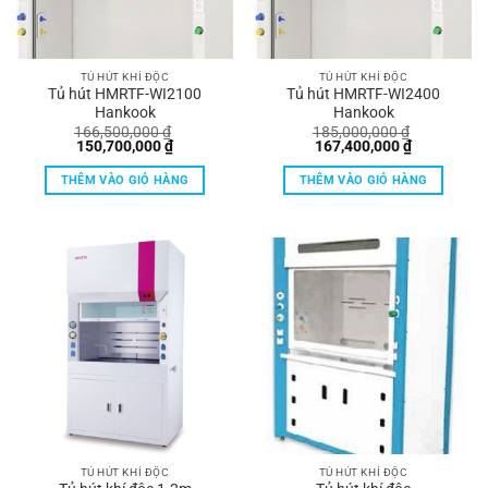
TỦ HÚT KHÍ ĐỘC
TỦ HÚT KHÍ ĐỘC
Tủ hút HMRTF-WI2100
Tủ hút HMRTF-WI2400
Hankook
Hankook
166,500,000
₫
185,000,000
₫
Giá
Giá
Giá
Giá
150,700,000
₫
167,400,000
₫
gốc
hiện
gốc
hiện
là:
tại
là:
tại
THÊM VÀO GIỎ HÀNG
THÊM VÀO GIỎ HÀNG
166,500,000 ₫.
là:
185,000,000 ₫.
là:
150,700,000 ₫.
167,400,00
TỦ HÚT KHÍ ĐỘC
TỦ HÚT KHÍ ĐỘC