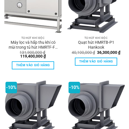
TỦ HÚT KHÍ ĐỘC
TỦ HÚT KHÍ ĐỘC
Máy lọc và hấp thu khí có
Quạt hút HMRTB-P1
mùi trong tủ hút HMRTF-FB
Hankook
Hankook
Giá
Giá
131,900,000
₫
40,100,000
₫
36,300,000
₫
Giá
Giá
gốc
hiện
119,400,000
₫
gốc
hiện
là:
tại
THÊM VÀO GIỎ HÀNG
là:
tại
40,100,000 ₫.
là:
THÊM VÀO GIỎ HÀNG
131,900,000 ₫.
là:
36,3
119,400,000 ₫.
-10%
-10%