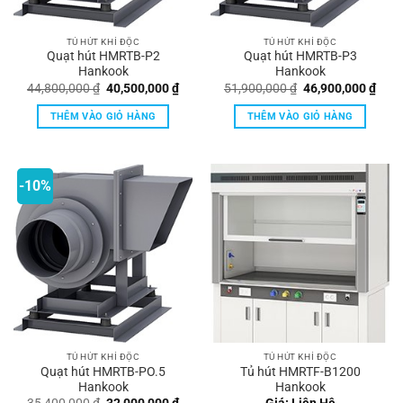
TỦ HÚT KHÍ ĐỘC
TỦ HÚT KHÍ ĐỘC
Quạt hút HMRTB-P2
Quạt hút HMRTB-P3
Hankook
Hankook
Giá
Giá
Giá
Giá
44,800,000
₫
40,500,000
₫
51,900,000
₫
46,900,000
₫
gốc
hiện
gốc
hiện
là:
tại
là:
tại
THÊM VÀO GIỎ HÀNG
THÊM VÀO GIỎ HÀNG
44,800,000 ₫.
là:
51,900,000 ₫.
là:
40,500,000 ₫.
46,9
-10%
TỦ HÚT KHÍ ĐỘC
TỦ HÚT KHÍ ĐỘC
Quạt hút HMRTB-PO.5
Tủ hút HMRTF-B1200
Hankook
Hankook
Giá
Giá