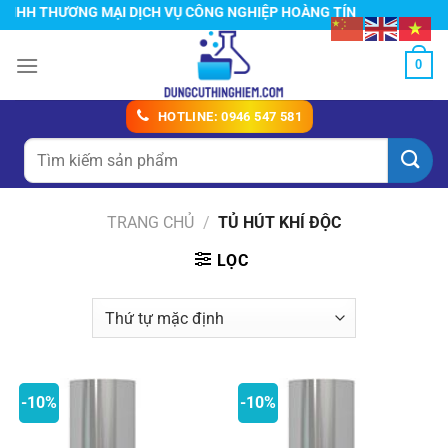
Chuyển
G MẠI DỊCH VỤ CÔNG NGHIỆP HOÀNG TÍN
đến
nội
0
dung
HOTLINE: 0946 547 581
Tìm
kiếm:
TRANG CHỦ
/
TỦ HÚT KHÍ ĐỘC
LỌC
-10%
-10%