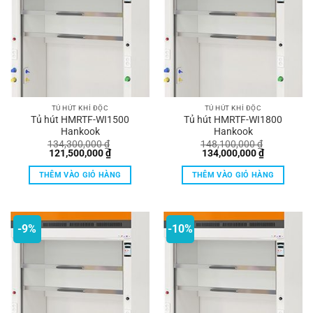
TỦ HÚT KHÍ ĐỘC
TỦ HÚT KHÍ ĐỘC
Tủ hút HMRTF-WI1500
Tủ hút HMRTF-WI1800
Hankook
Hankook
134,300,000
₫
148,100,000
₫
Giá
Giá
Giá
Giá
121,500,000
₫
134,000,000
₫
gốc
hiện
gốc
hiện
là:
tại
là:
tại
THÊM VÀO GIỎ HÀNG
THÊM VÀO GIỎ HÀNG
134,300,000 ₫.
là:
148,100,000 ₫.
là:
121,500,000 ₫.
134,000,00
-9%
-10%