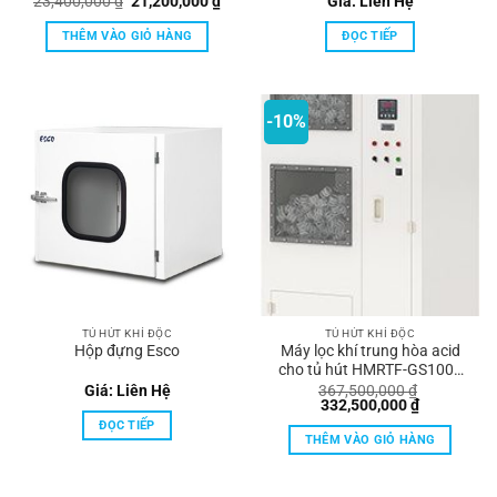
Hankook
Giá
Giá
23,400,000
₫
21,200,000
₫
Giá: Liên Hệ
gốc
hiện
là:
tại
THÊM VÀO GIỎ HÀNG
ĐỌC TIẾP
23,400,000 ₫.
là:
21,200,000 ₫.
-10%
TỦ HÚT KHÍ ĐỘC
TỦ HÚT KHÍ ĐỘC
Hộp đựng Esco
Máy lọc khí trung hòa acid
cho tủ hút HMRTF-GS1000
Hankook
Giá: Liên Hệ
367,500,000
₫
Giá
Giá
332,500,000
₫
gốc
hiện
ĐỌC TIẾP
là:
tại
THÊM VÀO GIỎ HÀNG
367,500,000 ₫.
là:
332,500,00