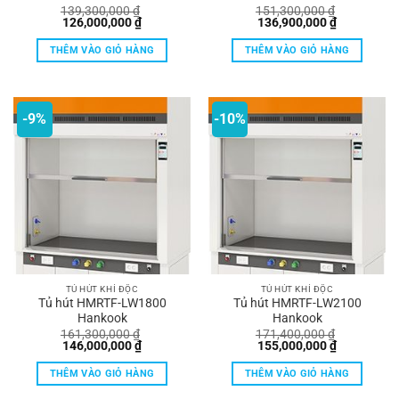
139,300,000
₫
151,300,000
₫
Giá
Giá
Giá
Giá
126,000,000
₫
136,900,000
₫
gốc
hiện
gốc
hiện
là:
tại
là:
tại
THÊM VÀO GIỎ HÀNG
THÊM VÀO GIỎ HÀNG
139,300,000 ₫.
là:
151,300,000 ₫.
là:
126,000,000 ₫.
136,900,00
-9%
-10%
TỦ HÚT KHÍ ĐỘC
TỦ HÚT KHÍ ĐỘC
Tủ hút HMRTF-LW1800
Tủ hút HMRTF-LW2100
Hankook
Hankook
161,300,000
₫
171,400,000
₫
Giá
Giá
Giá
Giá
146,000,000
₫
155,000,000
₫
gốc
hiện
gốc
hiện
là:
tại
là:
tại
THÊM VÀO GIỎ HÀNG
THÊM VÀO GIỎ HÀNG
161,300,000 ₫.
là:
171,400,000 ₫.
là:
146,000,000 ₫.
155,000,00