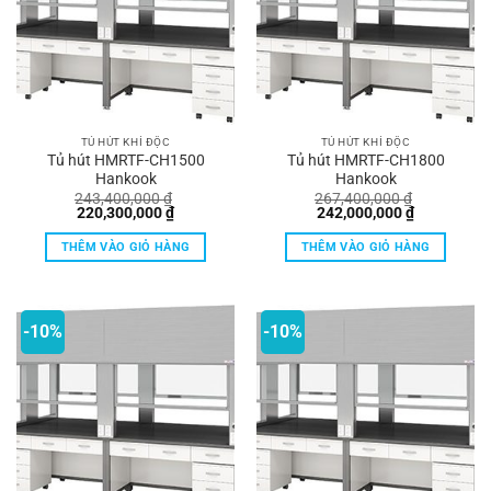
TỦ HÚT KHÍ ĐỘC
TỦ HÚT KHÍ ĐỘC
Tủ hút HMRTF-CH1500
Tủ hút HMRTF-CH1800
Hankook
Hankook
243,400,000
₫
267,400,000
₫
Giá
Giá
Giá
Giá
220,300,000
₫
242,000,000
₫
gốc
hiện
gốc
hiện
là:
tại
là:
tại
THÊM VÀO GIỎ HÀNG
THÊM VÀO GIỎ HÀNG
243,400,000 ₫.
là:
267,400,000 ₫.
là:
220,300,000 ₫.
242,000,00
-10%
-10%