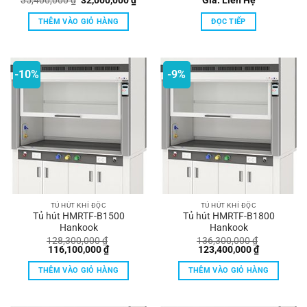
35,400,000
₫
32,000,000
₫
Giá: Liên Hệ
gốc
hiện
là:
tại
THÊM VÀO GIỎ HÀNG
ĐỌC TIẾP
35,400,000 ₫.
là:
32,000,000 ₫.
-10%
-9%
TỦ HÚT KHÍ ĐỘC
TỦ HÚT KHÍ ĐỘC
Tủ hút HMRTF-B1500
Tủ hút HMRTF-B1800
Hankook
Hankook
128,300,000
₫
136,300,000
₫
Giá
Giá
Giá
Giá
116,100,000
₫
123,400,000
₫
gốc
hiện
gốc
hiện
là:
tại
là:
tại
THÊM VÀO GIỎ HÀNG
THÊM VÀO GIỎ HÀNG
128,300,000 ₫.
là:
136,300,000 ₫.
là:
116,100,000 ₫.
123,400,00