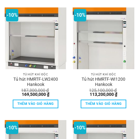
-10%
-10%
TỦ HÚT KHÍ ĐỘC
TỦ HÚT KHÍ ĐỘC
Tủ hút HMRTF-LW2400
Tủ hút HMRTF-WI1200
Hankook
Hankook
187,300,000
₫
125,100,000
₫
Giá
Giá
Giá
Giá
169,500,000
₫
113,200,000
₫
gốc
hiện
gốc
hiện
là:
tại
là:
tại
THÊM VÀO GIỎ HÀNG
THÊM VÀO GIỎ HÀNG
187,300,000 ₫.
là:
125,100,000 ₫.
là:
169,500,000 ₫.
113,200,00
-10%
-10%