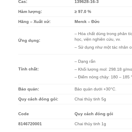
Cas:
139628-16-3
Hàm lượng:
≥ 97.0 %
Hãng – Xuất xứ:
Merck – Đức
– Hóa chất dùng trong phân tí
học, viện nghiên cứu, vv.
Ứng dụng:
– Sử dụng như một tác nhân o
– Dạng rắn
Tính chất:
– Khối lượng mol: 298.18 g/mo
– Điểm nóng chảy: 180 – 185 
Bảo quản:
Bảo quản dưới +30°C.
Quy cách đóng gói:
Chai thủy tinh 5g
Code
Quy cách đóng gói
8146720001
Chai thủy tinh 1g