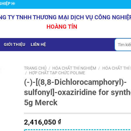
HOÀNG TÍN
NG TY TNHH THƯƠNG MẠI DỊCH VỤ CÔNG NGHIỆ
HOÀNG TÍN
Tìm
GIỚI THIỆU
LIÊN HỆ
kiếm:
TRANG CHỦ
/
HÓA CHẤT THÍ NGHIỆM
/
HÓA CHẤT THÍ
/
HỢP CHẤT TẠP CHỨC POLIME
(-)-[(8,8-Dichlorocamphoryl)-
sulfonyl]-oxaziridine for synt
5g Merck
2,416,050
₫