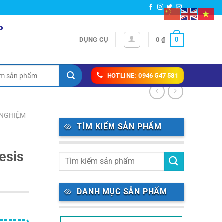
P
0
DỤNG CỤ
0
₫
HOTLINE: 0946 547 581
 NGHIỆM
TÌM KIẾM SẢN PHẨM
hesis
DANH MỤC SẢN PHẨM