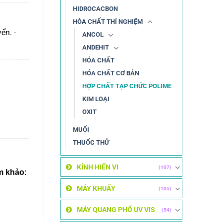
HIDROCACBON
HÓA CHẤT THÍ NGHIỆM
ển. -
ANCOL
ANDEHIT
HÓA CHẤT
HÓA CHẤT CƠ BẢN
HỢP CHẤT TẠP CHỨC POLIME
KIM LOẠI
OXIT
MUỐI
THUỐC THỬ
KÍNH HIỂN VI
(107)
m khảo:
MÁY KHUẤY
(105)
MÁY QUANG PHỔ UV VIS
(54)