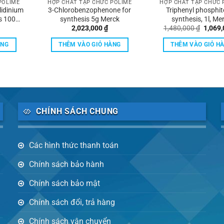
POLIME
HỢP CHẤT TẠP CHỨC POLIME
HỢP CHẤT TẠP CHỨC 
lidinium
3-Chlorobenzophenone for
Triphenyl phosphit
is 100g
synthesis 5g Merck
synthesis, 1l, Me
Giá
2,023,000
₫
1,480,000
₫
1,069
gốc
là:
ÀNG
THÊM VÀO GIỎ HÀNG
THÊM VÀO GIỎ H
1,480,
CHÍNH SÁCH CHUNG
Các hình thức thanh toán
Chính sách bảo hành
Chính sách bảo mật
Chính sách đổi, trả hàng
Chính sách vận chuyển