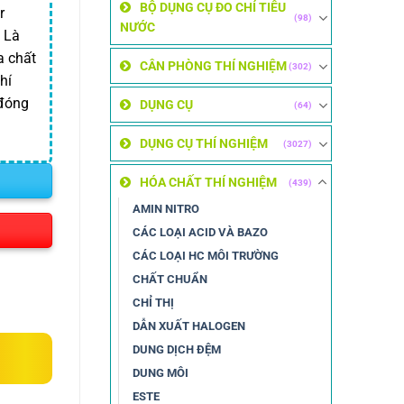
BỘ DỤNG CỤ ĐO CHỈ TIÊU
r
(98)
NƯỚC
 Là
a chất
CÂN PHÒNG THÍ NGHIỆM
(302)
hí
đóng
DỤNG CỤ
(64)
DỤNG CỤ THÍ NGHIỆM
(3027)
HÓA CHẤT THÍ NGHIỆM
(439)
AMIN NITRO
CÁC LOẠI ACID VÀ BAZO
CÁC LOẠI HC MÔI TRƯỜNG
CHẤT CHUẨN
CHỈ THỊ
DẪN XUẤT HALOGEN
DUNG DỊCH ĐỆM
DUNG MÔI
ESTE