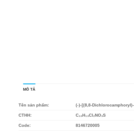
MÔ TẢ
Tên sản phẩm:
(-)-[(8,8-Dichlorocamphoryl)
CTHH:
C₁₀H₁₃Cl₂NO₃S
Code:
8146720005