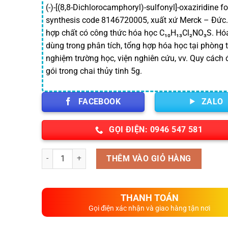
(-)-[(8,8-Dichlorocamphoryl)-sulfonyl]-oxaziridine fo
synthesis code 8146720005, xuất xứ Merck – Đức.
hợp chất có công thức hóa học C₁₀H₁₃Cl₂NO₃S. Hó
dùng trong phân tích, tổng hợp hóa học tại phòng t
nghiệm trường học, viện nghiên cứu, vv. Quy cách 
gói trong chai thủy tinh 5g.
FACEBOOK
ZALO
GỌI ĐIỆN: 0946 547 581
Số lượng
THÊM VÀO GIỎ HÀNG
THANH TOÁN
Gọi điện xác nhận và giao hàng tận nơi