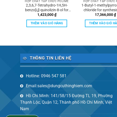
POLIME
HỢP CHẤT TẠP CHỨC POLIME
HỢP CHẤT TẠP CHỨC 
oxylic
2,3,6,7-Tetrahydro-1H,5H-
1-Butyl-1-methylpyrro
esis 5g
benzo[i,j]-quinolizin-8-ol for
chloride for synthes
1,423,000
₫
17,366,000
₫
synthesis 1g Merck
Merck
ÀNG
THÊM VÀO GIỎ HÀNG
THÊM VÀO GIỎ H
THÔNG TIN LIÊN HỆ
Hotline: 0946 547 581
Email:sales@dungcuthinghiem.com
Hồ Chí Minh: 141/58/15 Đường TL 19, Phường
Thạnh Lộc, Quận 12, Thành phố Hồ Chí Minh, Việt
Nam