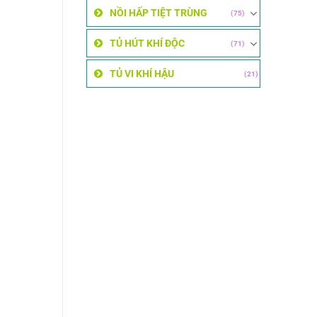
NỒI HẤP TIỆT TRÙNG
(75)
TỦ HÚT KHÍ ĐỘC
(71)
TỦ VI KHÍ HẬU
(21)