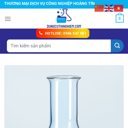
Chuyển
ƯƠNG MẠI DỊCH VỤ CÔNG NGHIỆP HOÀNG TÍN
đến
nội
0
dung
HOTLINE: 0946 547 581
Tìm
kiếm: