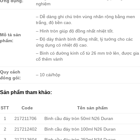
Ứng dụng:
nghiệm
– Dễ dàng ghi chú trên vùng nhãn rộng bằng men
trắng, độ bền cao.
– Hình tròn giúp độ đồng nhất nhiệt tốt.
Mô tả sản
– Độ dày thành bình đồng nhất, lý tưởng cho các
phẩm:
ứng dụng có nhiệt độ cao.
– Bình có đường kính cổ từ 26 mm trở lên, được gia
cố thêm vành
Quy cách
– 10 cái/hộp
đóng gói:
Sản phẩm tham khảo:
STT
Code
Tên sản phẩm
1
217211706
Bình cầu đáy tròn 50ml N26 Duran
2
217212402
Bình cầu đáy tròn 100ml N26 Duran
3
217213604
Bình cầu đáy tròn 250ml N34 Duran