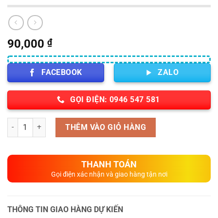
90,000
₫
FACEBOOK
ZALO
GỌI ĐIỆN: 0946 547 581
Số lượng
THÊM VÀO GIỎ HÀNG
THANH TOÁN
Gọi điện xác nhận và giao hàng tận nơi
THÔNG TIN GIAO HÀNG DỰ KIẾN