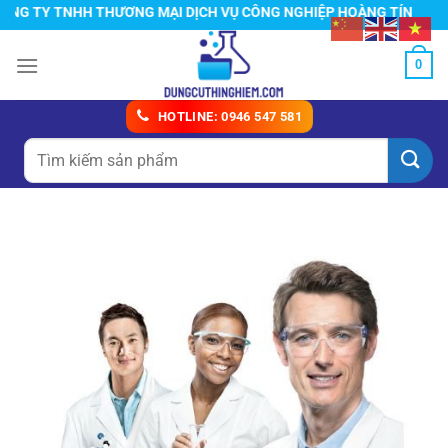
Chuyển
G TY TNHH THƯƠNG MẠI DỊCH VỤ CÔNG NGHIỆP HOÀNG TÍN
đến
nội
0
dung
HOTLINE: 0946 547 581
Tìm
kiếm: