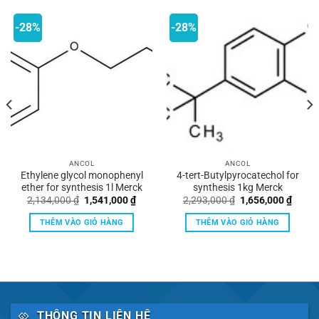
-28%
-28%
ANCOL
ANCOL
Ethylene glycol monophenyl
4-tert-Butylpyrocatechol for
ether for synthesis 1l Merck
synthesis 1kg Merck
Giá
Giá
Giá
Giá
2,134,000
₫
1,541,000
₫
2,293,000
₫
1,656,000
₫
gốc
hiện
gốc
hiện
là:
tại
là:
tại
THÊM VÀO GIỎ HÀNG
THÊM VÀO GIỎ HÀNG
2,134,000 ₫.
là:
2,293,000 ₫.
là:
6,000 ₫.
1,541,000 ₫.
1,656,
THÔNG TIN LIÊN HỆ