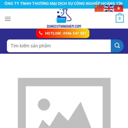
Chuyển
NG TY TNHH THƯƠNG MẠI DỊCH VỤ CÔNG NGHIỆP HOÀNG TÍN
đến
nội
0
dung
HOTLINE: 0946 547 581
Tìm
kiếm: