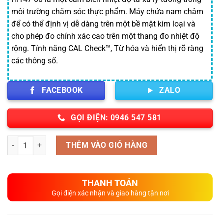
môi trường chăm sóc thực phẩm. Máy chứa nam châm
để có thể định vị dễ dàng trên một bề mặt kim loại và
cho phép đo chính xác cao trên một thang đo nhiệt độ
rộng. Tính năng CAL Check™, Từ hóa và hiển thị rõ ràng
các thông số.
FACEBOOK
ZALO
GỌI ĐIỆN: 0946 547 581
Số lượng
THÊM VÀO GIỎ HÀNG
THANH TOÁN
Gọi điện xác nhận và giao hàng tận nơi