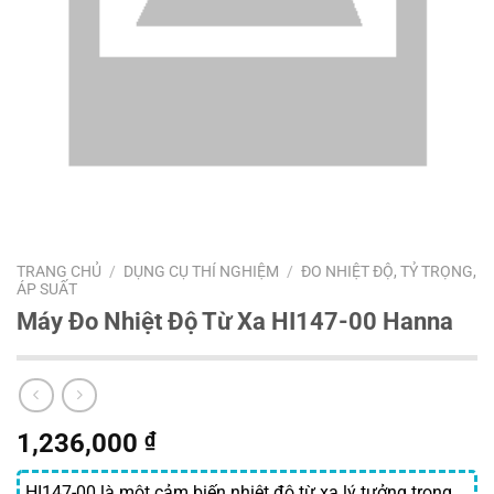
TRANG CHỦ
/
DỤNG CỤ THÍ NGHIỆM
/
ĐO NHIỆT ĐỘ, TỶ TRỌNG,
ÁP SUẤT
Máy Đo Nhiệt Độ Từ Xa HI147-00 Hanna
1,236,000
₫
HI147-00 là một cảm biến nhiệt độ từ xa lý tưởng trong