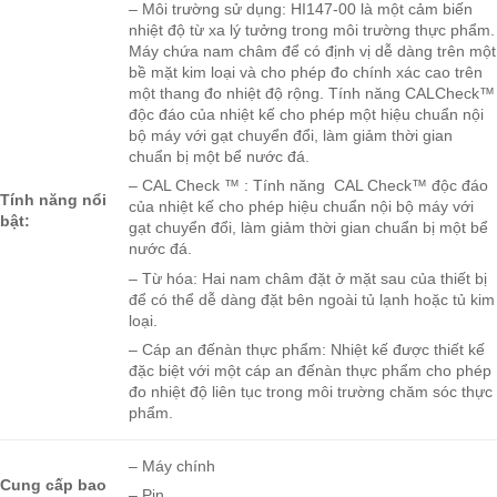
– Môi trường sử dụng: HI147-00 là một cảm biến
nhiệt độ từ xa lý tưởng trong môi trường thực phẩm.
Máy chứa nam châm để có định vị dễ dàng trên một
bề mặt kim loại và cho phép đo chính xác cao trên
một thang đo nhiệt độ rộng. Tính năng CALCheck™
độc đáo của nhiệt kế cho phép một hiệu chuẩn nội
bộ máy với gạt chuyển đổi, làm giảm thời gian
chuẩn bị một bể nước đá.
– CAL Check ™ : Tính năng CAL Check™ độc đáo
Tính năng nổi
của nhiệt kế cho phép hiệu chuẩn nội bộ máy với
bật:
gạt chuyển đổi, làm giảm thời gian chuẩn bị một bể
nước đá.
– Từ hóa: Hai nam châm đặt ở mặt sau của thiết bị
để có thể dễ dàng đặt bên ngoài tủ lạnh hoặc tủ kim
loại.
– Cáp an đếnàn thực phẩm: Nhiệt kế được thiết kế
đặc biệt với một cáp an đếnàn thực phẩm cho phép
đo nhiệt độ liên tục trong môi trường chăm sóc thực
phẩm.
– Máy chính
Cung cấp bao
– Pin