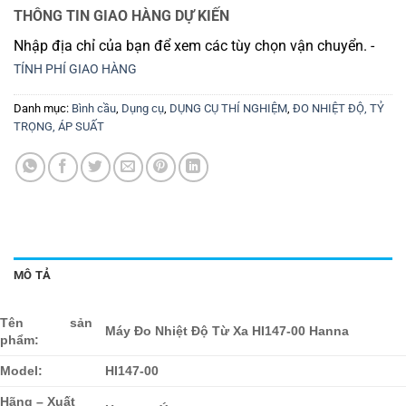
THÔNG TIN GIAO HÀNG DỰ KIẾN
Nhập địa chỉ của bạn để xem các tùy chọn vận chuyển. -
TÍNH PHÍ GIAO HÀNG
Danh mục:
Bình cầu
,
Dụng cụ
,
DỤNG CỤ THÍ NGHIỆM
,
ĐO NHIỆT ĐỘ, TỶ
TRỌNG, ÁP SUẤT
MÔ TẢ
Tên sản
Máy Đo Nhiệt Độ Từ Xa HI147-00 Hanna
phẩm:
Model:
HI147-00
Hãng – Xuất