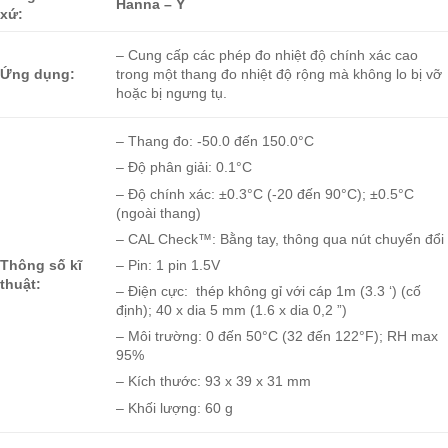
Hanna – Ý
xứ:
– Cung cấp các phép đo nhiệt độ chính xác cao
Ứng dụng:
trong một thang đo nhiệt độ rộng mà không lo bị vỡ
hoặc bị ngưng tụ.
– Thang đo: -50.0 đến 150.0°C
– Độ phân giải: 0.1°C
– Độ chính xác: ±0.3°C (-20 đến 90°C); ±0.5°C
(ngoài thang)
– CAL Check™: Bằng tay, thông qua nút chuyển đổi
– Pin: 1 pin 1.5V
Thông số kĩ
thuật:
– Điện cực: thép không gỉ với cáp 1m (3.3 ‘) (cố
định); 40 x dia 5 mm (1.6 x dia 0,2 ”)
– Môi trường: 0 đến 50°C (32 đến 122°F); RH max
95%
– Kích thước: 93 x 39 x 31 mm
– Khối lượng: 60 g