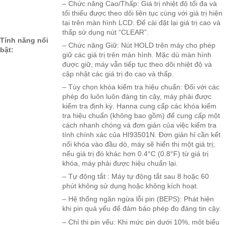
– Chức năng Cao/Thấp: Giá trị nhiệt độ tối đa và
tối thiểu được theo dõi liên tục cùng với giá trị hiện
tại trên màn hình LCD. Để cài đặt lại giá trị cao và
thấp sử dụng nút “CLEAR”.
Tính năng nổi
– Chức năng Giữ: Nút HOLD trên máy cho phép
bật:
giữ các giá trị trên màn hình. Mặc dù màn hình
được giữ, máy vẫn tiếp tục theo dõi nhiệt độ và
cập nhật các giá trị đo cao và thấp.
– Tùy chọn khóa kiểm tra hiệu chuẩn: Đối với các
phép đo luôn luôn đáng tin cậy, máy phải được
kiểm tra định kỳ. Hanna cung cấp các khóa kiểm
tra hiệu chuẩn (không bao gồm) để cung cấp một
cách nhanh chóng và đơn giản của việc kiểm tra
tính chính xác của HI93501N. Đơn giản hỉ cần kết
nối khóa vào đầu dò, máy sẽ hiển thị một giá trị;
nếu giá trị đó khác hơn 0.4°C (0.8°F) từ giá trị
khóa, máy phải được hiệu chuẩn lại.
– Tự động tắt : Máy tự động tắt sau 8 hoặc 60
phút không sử dụng hoặc không kích hoạt.
– Hệ thống ngăn ngừa lỗi pin (BEPS): Phát hiện
khi pin quá yếu để đảm bảo phép đo đáng tin cậy.
– Chỉ thị pin yếu: Khi mức pin dưới 10%, một biểu