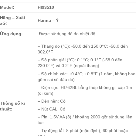
Model:
HI93510
Hãng – Xuất
Hanna – Ý
xứ:
Ứng dụng:
Được sử dụng để đo nhiệt độ
– Thang đo (°C): -50.0 đến 150.0°C; -58.0 đến
302.0°F
– Độ phân giải (°C): 0.1°C; 0.1°F (-58.0 đến
230.0°F) và 0.2°F (ngoài thang)
– Độ chính xác: ±0.4°C; ±0.8°F (1 năm, không bao
gồm sai số đầu dò)
– Điện cực: HI762BL bằng thép không gỉ, cáp 1m
(đi kèm)
– Đèn nền: Có
Thông số kĩ
thuật:
– Nút CAL: Có
– Pin: 1.5V AA (3) / khoảng 2000 giờ sử dụng liên
tục
– Tự động tắt: 8 phút (mặc định), 60 phút hoặc