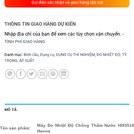
Gọi điện xác nhận và giao hàng tận nơi
THÔNG TIN GIAO HÀNG DỰ KIẾN
Nhập địa chỉ của bạn để xem các tùy chọn vận chuyển. -
TÍNH PHÍ GIAO HÀNG
Danh mục:
Bình cầu
,
Dụng cụ
,
DỤNG CỤ THÍ NGHIỆM
,
ĐO NHIỆT ĐỘ, TỶ
TRỌNG, ÁP SUẤT
MÔ TẢ
Máy Đo Nhiệt Độ Chống Thấm Nước HI93510
Tên sản phẩm:
Hanna