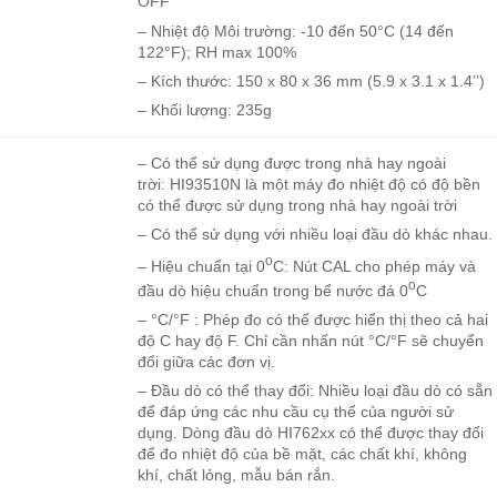
OFF
– Nhiệt độ Môi trường: -10 đến 50°C (14 đến
122°F); RH max 100%
– Kích thước: 150 x 80 x 36 mm (5.9 x 3.1 x 1.4’’)
– Khối lượng: 235g
– Có thể sử dụng được trong nhà hay ngoài
trời: HI93510N là một máy đo nhiệt độ có độ bền
có thể được sử dụng trong nhà hay ngoài trời
– Có thể sử dụng với nhiều loại đầu dò khác nhau.
o
– Hiệu chuẩn tại 0
C: Nút CAL cho phép máy và
o
đầu dò hiệu chuẩn trong bể nước đá 0
C
– °C/°F : Phép đo có thể được hiển thị theo cả hai
độ C hay độ F. Chỉ cần nhấn nút °C/°F sẽ chuyển
đổi giữa các đơn vị.
– Đầu dò có thể thay đổi: Nhiều loại đầu dò có sẵn
để đáp ứng các nhu cầu cụ thể của người sử
dụng. Dòng đầu dò HI762xx có thể được thay đổi
để đo nhiệt độ của bề mặt, các chất khí, không
khí, chất lỏng, mẫu bán rắn.