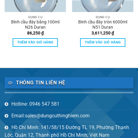
DỤNG CỤ
DỤNG CỤ
Bình cầu đáy bằng 100ml
Bình cầu đáy tròn 6000ml
N26 Duran
N51 Duran
86,250
₫
3,611,250
₫
THÊM VÀO GIỎ HÀNG
THÊM VÀO GIỎ HÀNG
THÔNG TIN LIÊN HỆ
Hotline: 0946 547 581
Email:sales@dungcuthinghiem.com
Hồ Chí Minh: 141/58/15 Đường TL 19, Phường Thạnh
Lộc, Quận 12, Thành phố Hồ Chí Minh, Việt Nam