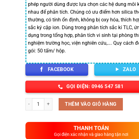
phép người dùng được lựa chọn các hệ dung môi 
nhau để phân tích. Chúng có ưu điểm hơn silica t
thường, có tính ổn định, không bị oxy hóa, thích hợ
sắc ký cặp ion. Dùng trong phân tích sắc kí TLC, ứ
dụng trong tổng hợp, phân tích vi sinh tại phòng th
nghiệm trường học, viện nghiên cứu,…. Quy cách 
gói: 50 tấm/ hộp.
FACEBOOK
ZALO
GỌI ĐIỆN: 0946 547 581
Số lượng
THÊM VÀO GIỎ HÀNG
THANH TOÁN
Gọi điện xác nhận và giao hàng tận nơi