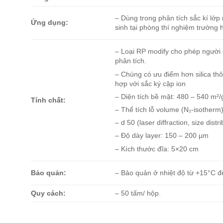
– Dùng trong phân tích sắc kí lớp
Ứng dụng:
sinh tại phòng thí nghiệm trường 
– Loại RP modify cho phép người
phân tích.
– Chúng có ưu điểm hơn silica thô
hợp với sắc ký cặp ion
– Diện tích bề mặt: 480 – 540 m²/
Tính chất:
– Thể tích lỗ volume (N₂-isotherm)
– d 50 (laser diffraction, size distr
– Độ dày layer: 150 – 200 µm
– Kích thước đĩa: 5×20 cm
Bảo quản:
– Bảo quản ở nhiệt độ từ +15°C 
Quy cách:
– 50 tấm/ hộp.