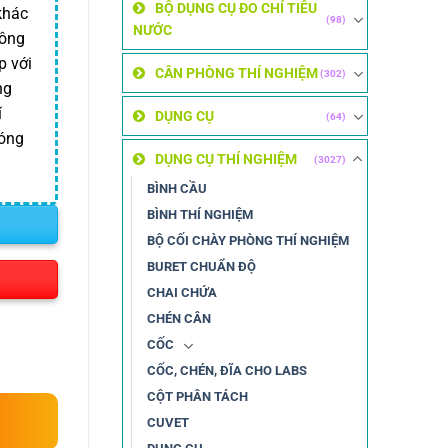
BỘ DỤNG CỤ ĐO CHỈ TIÊU
khác
(98)
NƯỚC
hông
p với
CÂN PHÒNG THÍ NGHIỆM
(302)
ng
í
DỤNG CỤ
(64)
đóng
DỤNG CỤ THÍ NGHIỆM
(3027)
BÌNH CẦU
BÌNH THÍ NGHIỆM
BỘ CỐI CHÀY PHÒNG THÍ NGHIỆM
BURET CHUẨN ĐỘ
CHAI CHỨA
CHÉN CÂN
CỐC
CỐC, CHÉN, ĐĨA CHO LABS
CỘT PHÂN TÁCH
CUVET