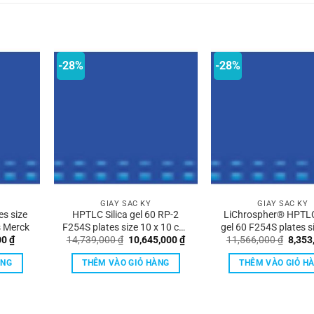
-28%
-28%
GIẤY SẮC KÝ
GIẤY SẮC KÝ
es size
HPTLC Silica gel 60 RP-2
LiChrospher® HPTLC 
s Merck
F254S plates size 10 x 10 cm,
gel 60 F254S plates s
Giá
Giá
Giá
Giá
00
₫
14,739,000
₫
10,645,000
₫
11,566,000
₫
8,353
25 sheets Merck
10 cm Merck
hiện
gốc
hiện
gốc
tại
là:
tại
là:
ÀNG
THÊM VÀO GIỎ HÀNG
THÊM VÀO GIỎ H
0 ₫.
là:
14,739,000 ₫.
là:
11,56
476,000 ₫.
10,645,000 ₫.