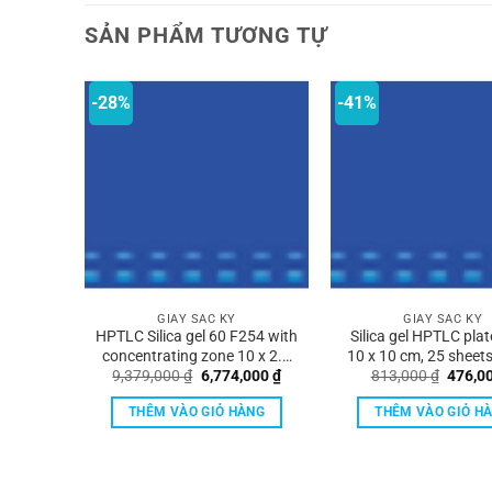
SẢN PHẨM TƯƠNG TỰ
-28%
-41%
GIẤY SẮC KÝ
GIẤY SẮC KÝ
 60
HPTLC Silica gel 60 F254 with
Silica gel HPTLC plat
 10 x 10
concentrating zone 10 x 2.5
10 x 10 cm, 25 sheet
Giá
Giá
Giá
9,379,000
₫
6,774,000
₫
813,000
₫
476,0
cm, plates size 10 x 10 cm, 25
gốc
hiện
gốc
sheets Merck
là:
tại
là:
ÀNG
THÊM VÀO GIỎ HÀNG
THÊM VÀO GIỎ H
9,379,000 ₫.
là:
813,00
6,774,000 ₫.