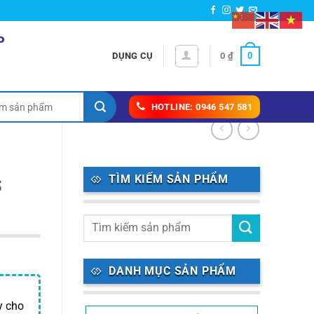
P
0
DỤNG CỤ
0
₫
HOTLINE: 0946 547 581
TÌM KIẾM SẢN PHẨM
S
DANH MỤC SẢN PHẨM
y cho