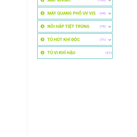
MÁY KHUẤY
(105)
MÁY QUANG PHỔ UV VIS
(54)
NỒI HẤP TIỆT TRÙNG
(75)
TỦ HÚT KHÍ ĐỘC
(71)
TỦ VI KHÍ HẬU
(21)