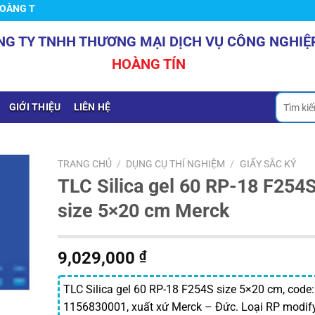
TÍN
NG TY TNHH THƯƠNG MẠI DỊCH VỤ CÔNG NGHIỆ
HOÀNG TÍN
Tìm
GIỚI THIỆU
LIÊN HỆ
kiếm:
TRANG CHỦ
/
DỤNG CỤ THÍ NGHIỆM
/
GIẤY SẮC KÝ
TLC Silica gel 60 RP-18 F254
size 5×20 cm Merck
9,029,000
₫
TLC Silica gel 60 RP-18 F254S size 5×20 cm, code:
1156830001, xuất xứ Merck – Đức. Loại RP modif