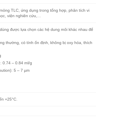
 mỏng TLC, ứng dụng trong tổng hợp, phân tích vi
học, viện nghiên cứu,…
 dùng được lựa chọn các hệ dung môi khác nhau để
ng thường, có tính ổn định, không bị oxy hóa, thích
g
: 0.74 – 0.84 ml/g
ibution): 5 – 7 µm
đến +25°C.