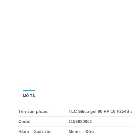
MÔ TẢ
Tên sản phẩm:
TLC Silica gel 60 RP-18 F254S 
Code:
1156830001
Hãng – Xuất xứ:
Merck – Đức