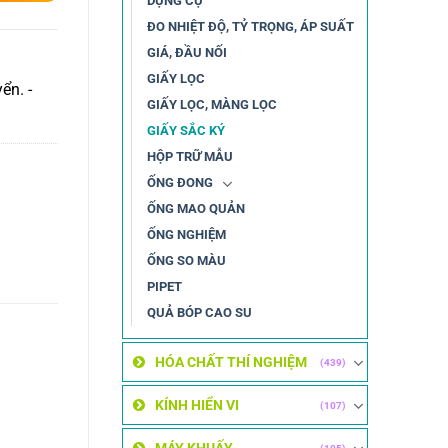
DỤNG CỤ
ĐO NHIỆT ĐỘ, TỶ TRỌNG, ÁP SUẤT
GIÁ, ĐẦU NỐI
GIẤY LỌC
ển. -
GIẤY LỌC, MÀNG LỌC
GIẤY SẮC KÝ
HỘP TRỮ MẪU
ỐNG ĐONG
ỐNG MAO QUẢN
ỐNG NGHIỆM
ỐNG SO MÀU
PIPET
QUẢ BÓP CAO SU
HÓA CHẤT THÍ NGHIỆM
(439)
KÍNH HIỂN VI
(107)