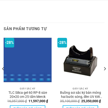
SẢN PHẨM TƯƠNG TỰ
-28%
-28%
GIẤY SẮC KÝ
GIẤY SẮC KÝ
TLC Silica gel 60 RP-8 size
Buồng soi sắc ký bản mỏng
20×20 cm 25 tấm Merck
hai bước sóng, đèn UV 6W
SpectroUV
á
Giá
Giá
Giá
Giá
16,057,000
₫
11,597,000
₫
35,100,000
₫
25,350,000
₫
n
gốc
hiện
gốc
hiện
là:
tại
là:
tại