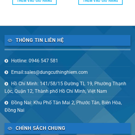
THÊM VÀO GIỎ HÀNG
THÊM VÀO GIỎ HÀNG
16,057,000 ₫.
là:
35,100,000 ₫.
là:
774,000 ₫.
11,597,000 ₫.
25,3
THÔNG TIN LIÊN HỆ
Hotline: 0946 547 581
Email:sales@dungcuthinghiem.com
Hồ Chí Minh: 141/58/15 Đường TL 19, Phường Thạnh
Lộc, Quận 12, Thành phố Hồ Chí Minh, Việt Nam
Đồng Nai: Khu Phố Tân Mai 2, Phước Tân, Biên Hòa,
Đồng Nai
CHÍNH SÁCH CHUNG