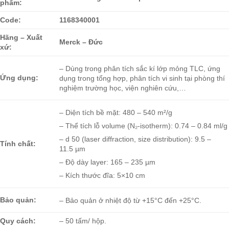
phẩm:
Code:
1168340001
Hãng – Xuất
Merck – Đức
xứ:
– Dùng trong phân tích sắc kí lớp mỏng TLC, ứng
Ứng dụng:
dụng trong tổng hợp, phân tích vi sinh tại phòng thí
nghiệm trường học, viện nghiên cứu,…
– Diện tích bề mặt: 480 – 540 m²/g
– Thể tích lỗ volume (N₂-isotherm): 0.74 – 0.84 ml/g
– d 50 (laser diffraction, size distribution): 9.5 –
Tính chất:
11.5 µm
– Độ dày layer: 165 – 235 µm
– Kích thước đĩa: 5×10 cm
Bảo quản:
– Bảo quản ở nhiệt độ từ +15°C đến +25°C.
Quy cách:
– 50 tấm/ hộp.