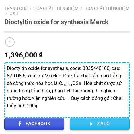
TRANG CHỦ
/
HÓA CHẤT THÍ NGHIỆM
/
HÓA CHẤT THÍ NGHIỆM
/
OXIT
Dioctyltin oxide for synthesis Merck
1,396,000
₫
Dioctyltin oxide for synthesis, code: 8035440100, cas:
870-08-6, xuất xứ Merck – Đức. Là chất rắn màu trắng
có công thức hóa học là C₁₆H₃₄OSn. Hóa chất được sử
dụng trong tổng hợp, phân tích tại phòng thí nghiệm
trường học, viện nghiên cứu,… Quy cách đóng gói: Chai
thủy tinh 100g.
FACEBOOK
ZALO