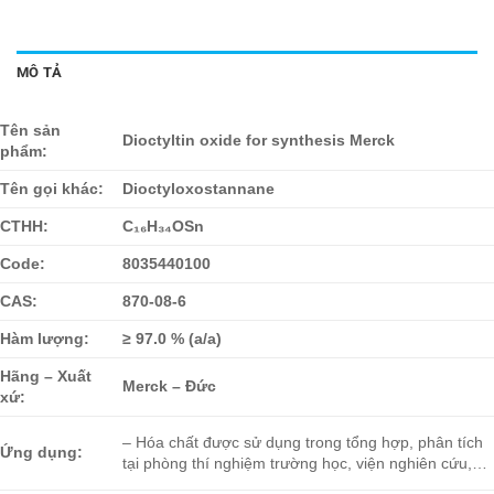
MÔ TẢ
Tên sản
Dioctyltin oxide for synthesis Merck
phẩm:
Tên gọi khác:
Dioctyloxostannane
CTHH:
C₁₆H₃₄OSn
Code:
8035440100
CAS:
870-08-6
Hàm lượng:
≥ 97.0 % (a/a)
Hãng – Xuất
Merck – Đức
xứ:
– Hóa chất được sử dụng trong tổng hợp, phân tích
Ứng dụng:
tại phòng thí nghiệm trường học, viện nghiên cứu,…