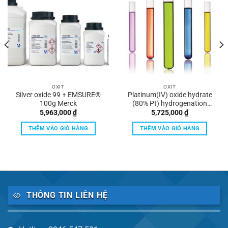
OXIT
OXIT
Silver oxide 99 + EMSURE®
Platinum(IV) oxide hydrate
100g Merck
(80% Pt) hydrogenation
catalyst for synthesis Merck
5,963,000
₫
5,725,000
₫
THÊM VÀO GIỎ HÀNG
THÊM VÀO GIỎ HÀNG
THÔNG TIN LIÊN HỆ