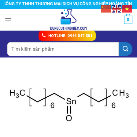
Chuyển
ÔNG TY TNHH THƯƠNG MẠI DỊCH VỤ CÔNG NGHIỆP HOÀNG TÍN
đến
nội
0
dung
HOTLINE: 0946 547 581
Tìm
kiếm: