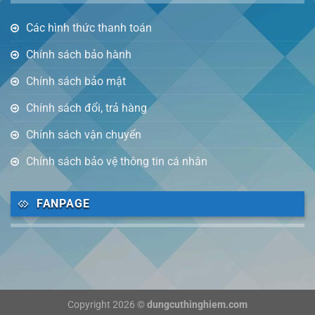
Các hình thức thanh toán
Chính sách bảo hành
Chính sách bảo mật
Chính sách đổi, trả hàng
Chính sách vận chuyển
Chính sách bảo vệ thông tin cá nhân
FANPAGE
Copyright 2026 ©
dungcuthinghiem.com