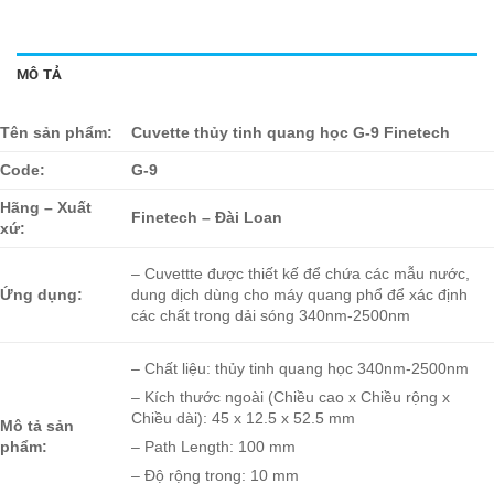
MÔ TẢ
Tên sản phẩm:
Cuvette thủy tinh quang học G-9 Finetech
Code:
G-9
Hãng – Xuất
Finetech – Đài Loan
xứ:
– Cuvettte được thiết kế để chứa các mẫu nước,
Ứng dụng:
dung dịch dùng cho máy quang phổ để xác định
các chất trong dải sóng 340nm-2500nm
– Chất liệu: thủy tinh quang học 340nm-2500nm
– Kích thước ngoài (Chiều cao x Chiều rộng x
Chiều dài): 45 x 12.5 x 52.5 mm
Mô tả sản
phẩm:
– Path Length: 100 mm
– Độ rộng trong: 10 mm