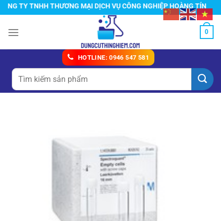
Chuyển
G TY TNHH THƯƠNG MẠI DỊCH VỤ CÔNG NGHIỆP HOÀNG TÍN
đến
nội
0
dung
HOTLINE: 0946 547 581
Tìm
kiếm: