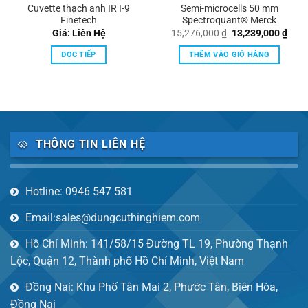
Cuvette thạch anh IR I-9
Semi-microcells 50 mm
Finetech
Spectroquant® Merck
Giá
Giá
Giá: Liên Hệ
15,276,000
₫
13,239,000
₫
gốc
hiện
là:
tại
ĐỌC TIẾP
THÊM VÀO GIỎ HÀNG
15,276,000 ₫.
là:
13,2
THÔNG TIN LIÊN HỆ
Hotline: 0946 547 581
Email:sales@dungcuthinghiem.com
Hồ Chí Minh: 141/58/15 Đường TL 19, Phường Thạnh
Lộc, Quận 12, Thành phố Hồ Chí Minh, Việt Nam
Đồng Nai: Khu Phố Tân Mai 2, Phước Tân, Biên Hòa,
Đồng Nai