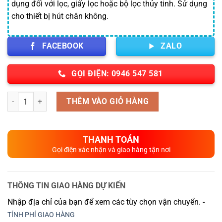
dụng đối với lọc, giấy lọc hoặc bộ lọc thủy tinh. Sử dụng
cho thiết bị hút chân không.
FACEBOOK
ZALO
GỌI ĐIỆN: 0946 547 581
Số lượng
THÊM VÀO GIỎ HÀNG
THANH TOÁN
Gọi điện xác nhận và giao hàng tận nơi
THÔNG TIN GIAO HÀNG DỰ KIẾN
Nhập địa chỉ của bạn để xem các tùy chọn vận chuyển. -
TÍNH PHÍ GIAO HÀNG