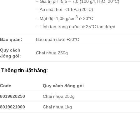
– Giá trị pH: 5,5 – 7,0 (100 g/l, H₂O, 20°C)
– Áp suất hơi: <1 hPa (20°C)
3
– Mật độ: 1,05 g/cm
ở 20°C
– TÍnh tan trong nước: ở 25°C tan được
Bảo quản:
Bảo quản dưới +30°C
Quy cách
Chai nhựa 250g
đóng gói:
Thông tin đặt hàng:
Code
Quy cách đóng gói
8019620250
Chai nhựa 250g
8019621000
Chai nhựa 1kg