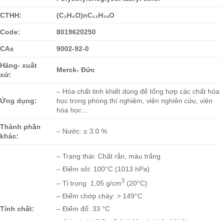
CTHH:
(C₂H₄O)nC₁₂H₂₆O
Code:
8019620250
CAs
9002-92-0
Hãng- xuất
Merck- Đức
xứ:
– Hóa chất tinh khiết dùng để tổng hợp các chất hóa
Ứng dụng:
học trong phòng thí nghiệm, viện nghiên cứu, viện
hóa học…
Thành phần
– Nước: ≤ 3.0 %
khác:
– Trạng thái: Chất rắn, màu trắng
– Điểm sôi: 100°C (1013 hPa)
3
– Tỉ trọng 1,05 g/cm
(20°C)
– Điểm chớp cháy: > 149°C
Tính chất:
– Điểm đổ: 33 °C