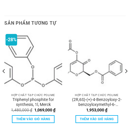
SẢN PHẨM TƯƠNG TỰ
-28%
HỢP CHẤT TẠP CHỨC POLIME
HỢP CHẤT TẠP CHỨC POLIME
Triphenyl phosphite for
(2R,6S)-(+)-4-Benzoyloxy-2-
synthesis, 1l, Merck
benzoyloxymethyl-6-
methoxy- 2H-pyran-3(6H)-
Giá
Giá
1,480,000
₫
1,069,000
₫
1,953,000
₫
gốc
hiện
one for synthesis 1g Merck
là:
tại
THÊM VÀO GIỎ HÀNG
THÊM VÀO GIỎ HÀNG
1,480,000 ₫.
là:
1,069,000 ₫.