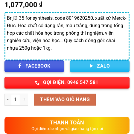
1,077,000
₫
Brij® 35 for synthesis, code 8019620250, xuất xứ Merck-
Đức. Hóa chất có dạng rắn, màu trắng, dùng trong tổng
hợp các chất hóa học trong phòng thí nghiệm, viện
nghiên cứu, viện hóa học… Quy cách đóng gói: chai
nhựa 250g hoặc 1kg.
FACEBOOK
ZALO
GỌI ĐIỆN: 0946 547 581
Số lượng
THÊM VÀO GIỎ HÀNG
THANH TOÁN
Gọi điện xác nhận và giao hàng tận nơi