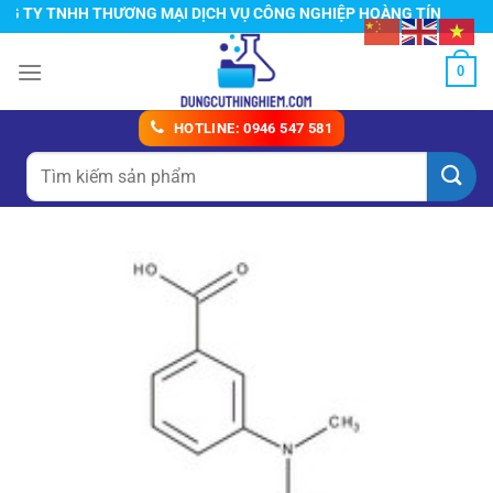
Chuyển
TY TNHH THƯƠNG MẠI DỊCH VỤ CÔNG NGHIỆP HOÀNG TÍN
đến
nội
0
dung
HOTLINE: 0946 547 581
Tìm
kiếm: