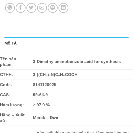
MÔ TẢ
Tên sản
3-Dimethylaminobenzoic acid for synthesis
phẩm:
CTHH:
3-((CH₃)₂N)C₆H₄COOH
Code:
8141120025
CAS:
99-64-9
Hàm lượng:
≥ 97.0 %
Hãng – Xuất
Merck – Đức
xứ:
– Hóa chất dùng trong phân tích, tổng hợp hóa học