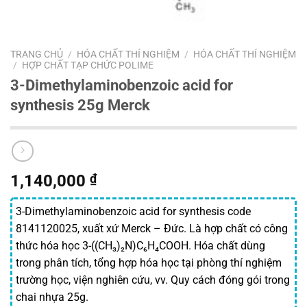
TRANG CHỦ
/
HÓA CHẤT THÍ NGHIỆM
/
HÓA CHẤT THÍ NGHIỆM
/
HỢP CHẤT TẠP CHỨC POLIME
3-Dimethylaminobenzoic acid for
synthesis 25g Merck
1,140,000
₫
3-Dimethylaminobenzoic acid for synthesis code
8141120025, xuất xứ Merck – Đức. Là hợp chất có công
thức hóa học 3-((CH₃)₂N)C₆H₄COOH. Hóa chất dùng
trong phân tích, tổng hợp hóa học tại phòng thí nghiệm
trường học, viện nghiên cứu, vv. Quy cách đóng gói trong
chai nhựa 25g.