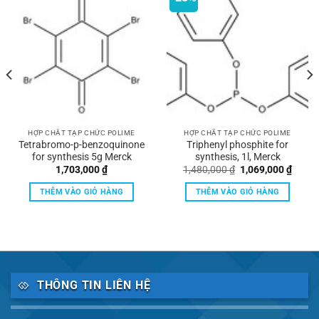
HỢP CHẤT TẠP CHỨC POLIME
HỢP CHẤT TẠP CHỨC POLIME
Tetrabromo-p-benzoquinone
Triphenyl phosphite for
for synthesis 5g Merck
synthesis, 1l, Merck
Giá
Giá
1,703,000
₫
1,480,000
₫
1,069,000
₫
gốc
hiện
là:
tại
THÊM VÀO GIỎ HÀNG
THÊM VÀO GIỎ HÀNG
1,480,000 ₫.
là:
1,069,
THÔNG TIN LIÊN HỆ