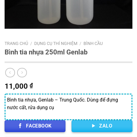
TRANG CHỦ
/
DỤNG CỤ THÍ NGHIỆM
/
BÌNH CẦU
Bình tia nhựa 250ml Genlab
11,000
₫
Bình tia nhựa, Genlab – Trung Quốc. Dùng để đựng
nước cất, rửa dụng cụ
FACEBOOK
ZALO