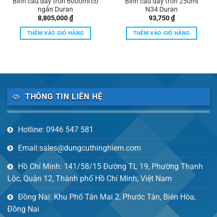
Bình cầu đáy tròn 6000ml cổ
Bình cầu đáy tròn 250ml
ngắn Duran
N34 Duran
8,805,000
₫
93,750
₫
THÊM VÀO GIỎ HÀNG
THÊM VÀO GIỎ HÀNG
THÔNG TIN LIÊN HỆ
Hotline: 0946 547 581
Email:sales@dungcuthinghiem.com
Hồ Chí Minh: 141/58/15 Đường TL 19, Phường Thạnh
Lộc, Quận 12, Thành phố Hồ Chí Minh, Việt Nam
Đồng Nai: Khu Phố Tân Mai 2, Phước Tân, Biên Hòa,
Đồng Nai