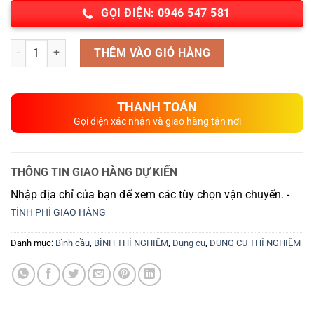
GỌI ĐIỆN: 0946 547 581
Số lượng
THÊM VÀO GIỎ HÀNG
THANH TOÁN
Gọi điện xác nhận và giao hàng tận nơi
THÔNG TIN GIAO HÀNG DỰ KIẾN
Nhập địa chỉ của bạn để xem các tùy chọn vận chuyển. -
TÍNH PHÍ GIAO HÀNG
Danh mục:
Bình cầu
,
BÌNH THÍ NGHIỆM
,
Dụng cụ
,
DỤNG CỤ THÍ NGHIỆM