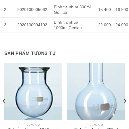
Bình tia nhựa 500ml
2
2020100005062
15.400 – 16.800
Genlab
Bình tia nhựa
3
2020100004102
22.000 – 24.000
1000ml Genlab
SẢN PHẨM TƯƠNG TỰ
DỤNG CỤ
DỤNG CỤ