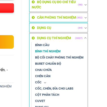
BỘ DỤNG CỤ ĐO CHỈ TIÊU
(98)
NƯỚC
CÂN PHÒNG THÍ NGHIỆM
(302)
DỤNG CỤ
(64)
DỤNG CỤ THÍ NGHIỆM
(3027)
BÌNH CẦU
BÌNH THÍ NGHIỆM
BỘ CỐI CHÀY PHÒNG THÍ NGHIỆM
BURET CHUẨN ĐỘ
ển. -
CHAI CHỨA
CHÉN CÂN
CỐC
 NGHIỆM
CỐC, CHÉN, ĐĨA CHO LABS
CỘT PHÂN TÁCH
CUVET