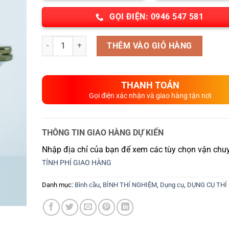
GỌI ĐIỆN: 0946 547 581
Số lượng
THÊM VÀO GIỎ HÀNG
THANH TOÁN
Gọi điện xác nhận và giao hàng tận nơi
THÔNG TIN GIAO HÀNG DỰ KIẾN
Nhập địa chỉ của bạn để xem các tùy chọn vận chuy
TÍNH PHÍ GIAO HÀNG
Danh mục:
Bình cầu
,
BÌNH THÍ NGHIỆM
,
Dụng cụ
,
DỤNG CỤ THÍ