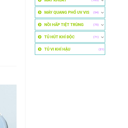
MÁY KHUẤY
(105)
MÁY QUANG PHỔ UV VIS
(54)
NỒI HẤP TIỆT TRÙNG
(75)
TỦ HÚT KHÍ ĐỘC
(71)
TỦ VI KHÍ HẬU
(21)