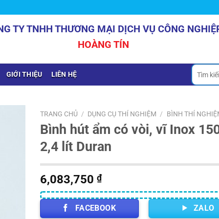
NG TY TNHH THƯƠNG MẠI DỊCH VỤ CÔNG NGHIỆ
HOÀNG TÍN
Tìm
GIỚI THIỆU
LIÊN HỆ
kiếm:
TRANG CHỦ
/
DỤNG CỤ THÍ NGHIỆM
/
BÌNH THÍ NGHIỆ
Bình hút ẩm có vòi, vĩ Inox 1
2,4 lít Duran
6,083,750
₫
FACEBOOK
ZALO