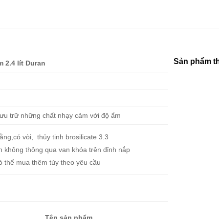
Sản phẩm t
 2.4 lít Duran
ưu trữ những chất nhạy cảm với độ ẩm
ng,có vòi, thủy tinh brosilicate 3.3
n không thông qua van khóa trên đỉnh nắp
ó thể mua thêm tùy theo yêu cầu
Tên sản phẩm