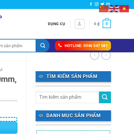
P
0
DỤNG CỤ
0
₫
HOTLINE: 0946 547 581
M
TÌM KIẾM SẢN PHẨM
50mm,
DANH MỤC SẢN PHẨM