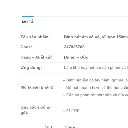
MÔ TẢ
Tên sản phẩm:
Bình hút ẩm có vò, vĩ inox 150mm
Code:
247825703
Hãng – Xuất xứ:
Duran – Đức
Ứng dụng:
Làm khô hay hút ấm sản phẩm và l
– Bình hút ẩm có tay nắm, gờ mài bằ
Mô tả sản phẩm:
– Để hút nhanh hơn, có thể hút châ
– Các bộ phận rời như nắp và đĩa c
Quy cách đóng
1 cái/hộp
gói:
STT
Code