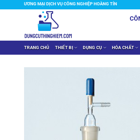
Chuyển
H THƯƠNG MẠI DỊCH VỤ CÔNG NGHIỆP HOÀNG TÍN
đến
CÔ
nội
dung
TRANG CHỦ
THIẾT BỊ
DỤNG CỤ
HÓA CHẤT