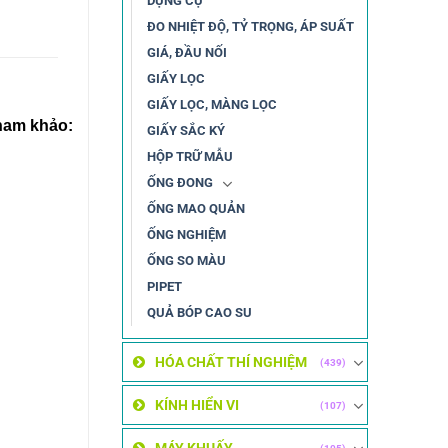
DỤNG CỤ
ĐO NHIỆT ĐỘ, TỶ TRỌNG, ÁP SUẤT
GIÁ, ĐẦU NỐI
GIẤY LỌC
GIẤY LỌC, MÀNG LỌC
ham khảo:
GIẤY SẮC KÝ
HỘP TRỮ MẪU
ỐNG ĐONG
ỐNG MAO QUẢN
ỐNG NGHIỆM
ỐNG SO MÀU
PIPET
QUẢ BÓP CAO SU
HÓA CHẤT THÍ NGHIỆM
(439)
KÍNH HIỂN VI
(107)