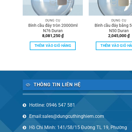
DỤNG CỤ
DỤNG CỤ
g MR
Bình cầu đáy tròn 20000ml
Bình cầu đáy bằng 
N76 Duran
N50 Duran
8,081,250
₫
2,045,000
₫
ÀNG
THÊM VÀO GIỎ HÀNG
THÊM VÀO GIỎ H
THÔNG TIN LIÊN HỆ
Hotline: 0946 547 581
Email:sales@dungcuthinghiem.com
Hồ Chí Minh: 141/58/15 Đường TL 19, Phường