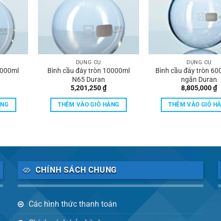
DỤNG CỤ
DỤNG CỤ
3000ml
Bình cầu đáy tròn 10000ml
Bình cầu đáy tròn 60
N65 Duran
ngắn Duran
5,201,250
₫
8,805,000
₫
ÀNG
THÊM VÀO GIỎ HÀNG
THÊM VÀO GIỎ H
CHÍNH SÁCH CHUNG
Các hình thức thanh toán