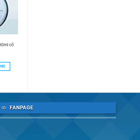
00ml cổ
ÀNG
FANPAGE