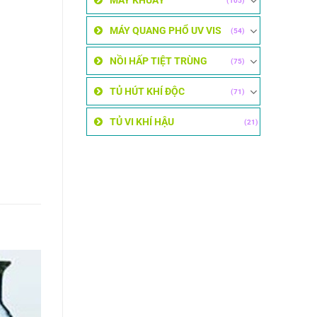
MÁY KHUẤY
(105)
MÁY QUANG PHỔ UV VIS
(54)
NỒI HẤP TIỆT TRÙNG
(75)
TỦ HÚT KHÍ ĐỘC
(71)
TỦ VI KHÍ HẬU
(21)