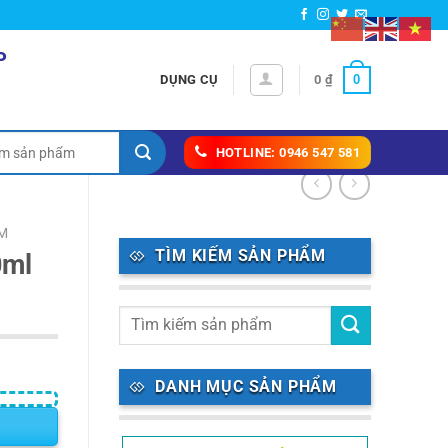
P
0
DỤNG CỤ
0
₫
HOTLINE: 0946 547 581
M
TÌM KIẾM SẢN PHẨM
0ml
DANH MỤC SẢN PHẨM