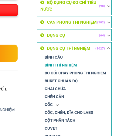
BỘ DỤNG CỤ ĐO CHỈ TIÊU
(98)
NƯỚC
CÂN PHÒNG THÍ NGHIỆM
(302)
DỤNG CỤ
(64)
DỤNG CỤ THÍ NGHIỆM
(3027)
BÌNH CẦU
BÌNH THÍ NGHIỆM
BỘ CỐI CHÀY PHÒNG THÍ NGHIỆM
BURET CHUẨN ĐỘ
ển. -
CHAI CHỨA
CHÉN CÂN
CỐC
 NGHIỆM
CỐC, CHÉN, ĐĨA CHO LABS
CỘT PHÂN TÁCH
CUVET