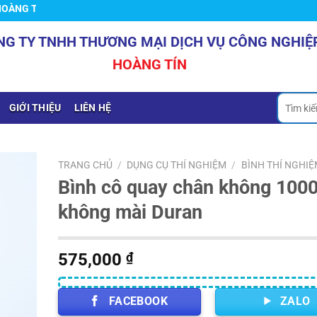
TÍN
NG TY TNHH THƯƠNG MẠI DỊCH VỤ CÔNG NGHIỆ
HOÀNG TÍN
Tìm
GIỚI THIỆU
LIÊN HỆ
kiếm:
TRANG CHỦ
/
DỤNG CỤ THÍ NGHIỆM
/
BÌNH THÍ NGHIỆ
Bình cô quay chân không 100
không mài Duran
575,000
₫
FACEBOOK
ZALO