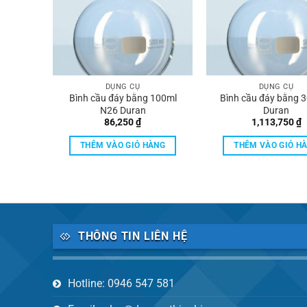
DỤNG CỤ
DỤNG CỤ
0ml N26
Bình cầu đáy bằng 100ml
Bình cầu đáy bằng 
N26 Duran
Duran
86,250
₫
1,113,750
₫
ÀNG
THÊM VÀO GIỎ HÀNG
THÊM VÀO GIỎ H
THÔNG TIN LIÊN HỆ
Hotline: 0946 547 581