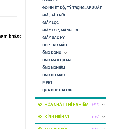
DỤNG CỤ
ĐO NHIỆT ĐỘ, TỶ TRỌNG, ÁP SUẤT
GIÁ, ĐẦU NỐI
GIẤY LỌC
GIẤY LỌC, MÀNG LỌC
ham khảo:
GIẤY SẮC KÝ
HỘP TRỮ MẪU
ỐNG ĐONG
ỐNG MAO QUẢN
ỐNG NGHIỆM
ỐNG SO MÀU
PIPET
QUẢ BÓP CAO SU
HÓA CHẤT THÍ NGHIỆM
(439)
KÍNH HIỂN VI
(107)