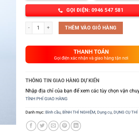
GỌI ĐIỆN: 0946 547 581
Số lượng
THÊM VÀO GIỎ HÀNG
THANH TOÁN
Gọi điện xác nhận và giao hàng tận nơi
THÔNG TIN GIAO HÀNG DỰ KIẾN
Nhập địa chỉ của bạn để xem các tùy chọn vận chuy
TÍNH PHÍ GIAO HÀNG
Danh mục:
Bình cầu
,
BÌNH THÍ NGHIỆM
,
Dụng cụ
,
DỤNG CỤ THÍ