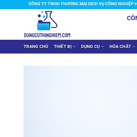
Chuyển
CÔNG TY TNHH THƯƠNG MẠI DỊCH VỤ CÔNG NGHIỆP HOÀNG 
đến
CÔ
nội
dung
TRANG CHỦ
THIẾT BỊ
DỤNG CỤ
HÓA CHẤT