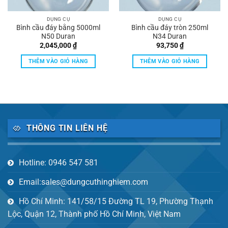
DỤNG CỤ
DỤNG CỤ
Bình cầu đáy bằng 5000ml
Bình cầu đáy tròn 250ml
N50 Duran
N34 Duran
2,045,000
₫
93,750
₫
THÊM VÀO GIỎ HÀNG
THÊM VÀO GIỎ HÀNG
THÔNG TIN LIÊN HỆ
Hotline: 0946 547 581
Email:sales@dungcuthinghiem.com
Hồ Chí Minh: 141/58/15 Đường TL 19, Phường Thạnh
Lộc, Quận 12, Thành phố Hồ Chí Minh, Việt Nam