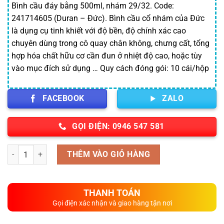
Bình cầu đáy bằng 500ml, nhám 29/32. Code:
241714605 (Duran – Đức). Bình cầu cổ nhám của Đức
là dụng cụ tinh khiết với độ bền, độ chính xác cao
chuyên dùng trong cô quay chân không, chưng cất, tổng
hợp hóa chất hữu cơ cần đun ở nhiệt độ cao, hoặc tùy
vào mục đích sử dụng … Quy cách đóng gói: 10 cái/hộp
FACEBOOK
ZALO
GỌI ĐIỆN: 0946 547 581
Số lượng
THÊM VÀO GIỎ HÀNG
THANH TOÁN
Gọi điện xác nhận và giao hàng tận nơi