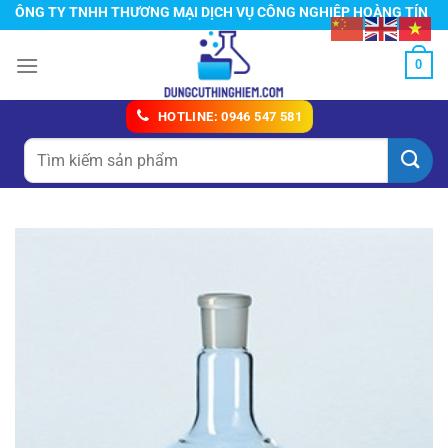
Chuyển
NG TY TNHH THƯƠNG MẠI DỊCH VỤ CÔNG NGHIỆP HOÀNG TÍN
đến
nội
0
dung
HOTLINE: 0946 547 581
Tìm
kiếm: