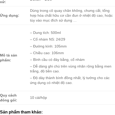
xứ:
Dùng trong cô quay chân không, chưng cất, tổng
Ứng dụng:
hợp hóa chất hữu cơ cần đun ở nhiệt độ cao, hoặc
tùy vào mục đích sử dụng …
– Dung tích: 500ml
– Cổ nhám NS: 24/29
– Đường kính: 105mm
– Chiều cao: 106mm
Mô tả sản
– Bình cầu có đáy bằng, cổ nhám
phẩm:
– Dễ dàng ghi chú trên vùng nhãn rộng bằng men
trắng, độ bền cao.
– Độ dày thành bình đồng nhất, lý tưởng cho các
ứng dụng có nhiệt độ cao.
Quy cách
10 cái/hộp
đóng gói:
Sản phẩm tham khảo: