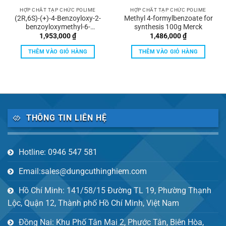
HỢP CHẤT TẠP CHỨC POLIME
HỢP CHẤT TẠP CHỨC POLIME
(2R,6S)-(+)-4-Benzoyloxy-2-
Methyl 4-formylbenzoate for
benzoyloxymethyl-6-
synthesis 100g Merck
methoxy- 2H-pyran-3(6H)-
1,953,000
₫
1,486,000
₫
one for synthesis 1g Merck
THÊM VÀO GIỎ HÀNG
THÊM VÀO GIỎ HÀNG
THÔNG TIN LIÊN HỆ
Hotline: 0946 547 581
Email:sales@dungcuthinghiem.com
Hồ Chí Minh: 141/58/15 Đường TL 19, Phường Thạnh
Lộc, Quận 12, Thành phố Hồ Chí Minh, Việt Nam
Đồng Nai: Khu Phố Tân Mai 2, Phước Tân, Biên Hòa,