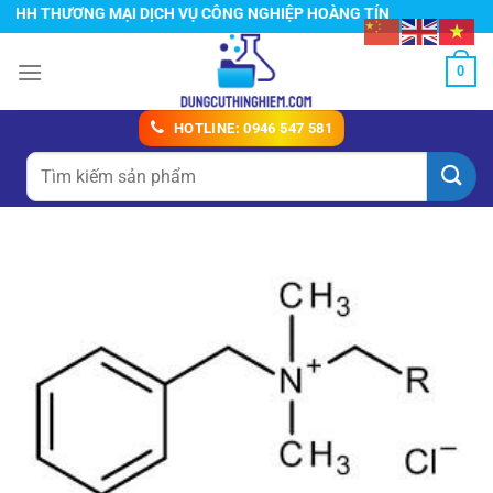
Chuyển
H THƯƠNG MẠI DỊCH VỤ CÔNG NGHIỆP HOÀNG TÍN
đến
nội
0
dung
HOTLINE: 0946 547 581
Tìm
kiếm: