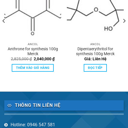
ANCOL
ANCOL
Anthrone for synthesis 100g
Dipentaerythritol for
Merck
synthesis 100g Merck
Giá
Giá
2,825,000
₫
2,040,000
₫
Giá: Liên Hệ
gốc
hiện
là:
tại
THÊM VÀO GIỎ HÀNG
ĐỌC TIẾP
2,825,000 ₫.
là:
8,000 ₫.
2,040,000 ₫.
THÔNG TIN LIÊN HỆ
Hotline: 0946 547 581