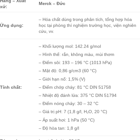
Hãng – Xuất
Merck – Đức
xứ:
– Hóa chất dùng trong phân tích, tổng hợp hóa
Ứng dụng:
học tại phòng thí nghiệm trường học, viện nghiên
cứu, vv.
– Khối lượng mol: 142.24 g/mol
– Hình thể: rắn, không màu, mùi thơm
–
Điểm sôi: 193 – 196 °C (1013 hPa)
– Mật độ: 0,86 g/cm3 (60 °C)
– Giới hạn nổ: 1,5% (V)
Tính chất:
– Điểm chớp cháy: 81 °C DIN 51758
– Nhiệt độ đánh lửa: 375 °C DIN 51794
– Điểm nóng chảy: 30 – 32 °C
– Giá trị pH: 7 (1,8 g/l, H₂O, 20 °C)
– Áp suất hơi: 1 hPa (50 °C)
– Độ hòa tan: 1,8 g/l