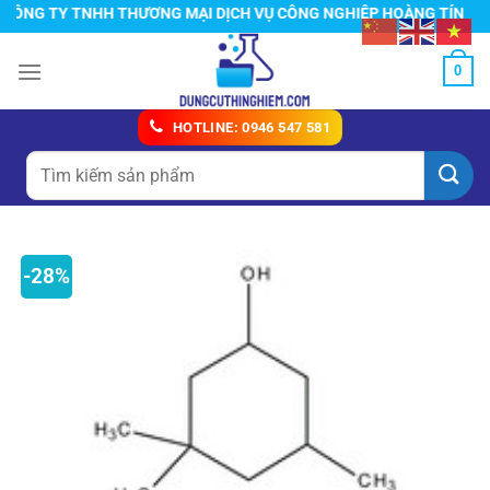
Chuyển
NG TY TNHH THƯƠNG MẠI DỊCH VỤ CÔNG NGHIỆP HOÀNG TÍN
đến
nội
0
dung
HOTLINE: 0946 547 581
Tìm
kiếm:
-28%