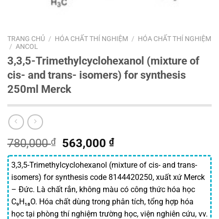
TRANG CHỦ
/
HÓA CHẤT THÍ NGHIỆM
/
HÓA CHẤT THÍ NGHIỆM
/
ANCOL
3,3,5-Trimethylcyclohexanol (mixture of
cis- and trans- isomers) for synthesis
250ml Merck
Giá
Giá
780,000
₫
563,000
₫
gốc
hiện
là:
tại
3,3,5-Trimethylcyclohexanol (mixture of cis- and trans-
780,000 ₫.
là:
isomers) for synthesis code 8144420250, xuất xứ Merck
563,000 ₫.
– Đức. Là chất rắn, không màu có công thức hóa học
C₉H₁₈O. Hóa chất dùng trong phân tích, tổng hợp hóa
học tại phòng thí nghiệm trường học, viện nghiên cứu, vv.