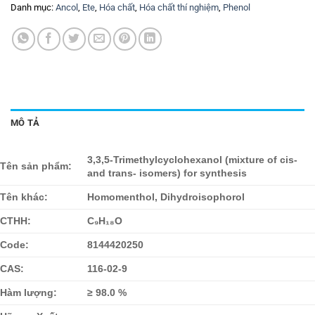
Danh mục:
Ancol
,
Ete
,
Hóa chất
,
Hóa chất thí nghiệm
,
Phenol
MÔ TẢ
3,3,5-Trimethylcyclohexanol (mixture of cis-
Tên sản phẩm:
and trans- isomers) for synthesis
Tên khác:
Homomenthol, Dihydroisophorol
CTHH:
C₉H₁₈O
Code:
8144420250
CAS:
116-02-9
Hàm lượng:
≥ 98.0 %