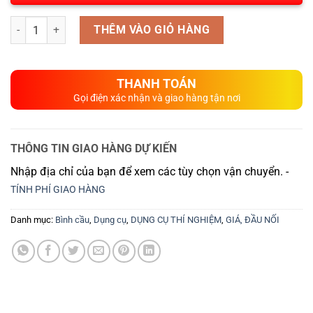
Số lượng
THÊM VÀO GIỎ HÀNG
THANH TOÁN
Gọi điện xác nhận và giao hàng tận nơi
THÔNG TIN GIAO HÀNG DỰ KIẾN
Nhập địa chỉ của bạn để xem các tùy chọn vận chuyển. -
TÍNH PHÍ GIAO HÀNG
Danh mục:
Bình cầu
,
Dụng cụ
,
DỤNG CỤ THÍ NGHIỆM
,
GIÁ, ĐẦU NỐI