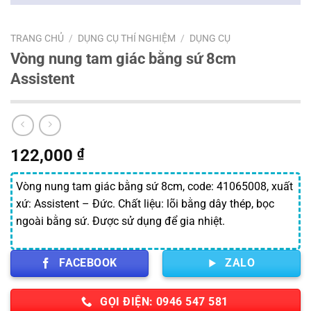
TRANG CHỦ
/
DỤNG CỤ THÍ NGHIỆM
/
DỤNG CỤ
Vòng nung tam giác bằng sứ 8cm
Assistent
122,000
₫
Vòng nung tam giác bằng sứ 8cm, code: 41065008, xuất
xứ: Assistent – Đức. Chất liệu: lõi bằng dây thép, bọc
ngoài bằng sứ. Được sử dụng để gia nhiệt.
FACEBOOK
ZALO
GỌI ĐIỆN: 0946 547 581