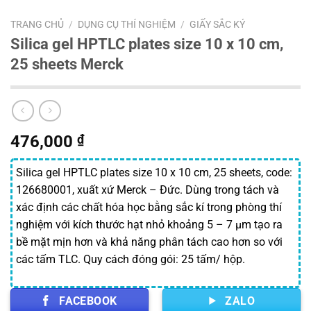
TRANG CHỦ
/
DỤNG CỤ THÍ NGHIỆM
/
GIẤY SẮC KÝ
Silica gel HPTLC plates size 10 x 10 cm,
25 sheets Merck
476,000
₫
Silica gel HPTLC plates size 10 x 10 cm, 25 sheets, code:
126680001, xuất xứ Merck – Đức. Dùng trong tách và
xác định các chất hóa học bằng sắc kí trong phòng thí
nghiệm với kích thước hạt nhỏ khoảng 5 – 7 µm tạo ra
bề mặt mịn hơn và khả năng phân tách cao hơn so với
các tấm TLC. Quy cách đóng gói: 25 tấm/ hộp.
FACEBOOK
ZALO