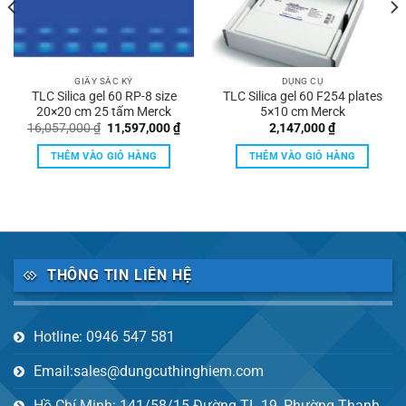
GIẤY SẮC KÝ
DỤNG CỤ
TLC Silica gel 60 RP-8 size
TLC Silica gel 60 F254 plates
20×20 cm 25 tấm Merck
5×10 cm Merck
Giá
Giá
16,057,000
₫
11,597,000
₫
2,147,000
₫
gốc
hiện
là:
tại
THÊM VÀO GIỎ HÀNG
THÊM VÀO GIỎ HÀNG
16,057,000 ₫.
là:
9,000 ₫.
11,597,000 ₫.
THÔNG TIN LIÊN HỆ
Hotline: 0946 547 581
Email:sales@dungcuthinghiem.com
Hồ Chí Minh: 141/58/15 Đường TL 19, Phường Thạnh