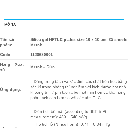
MÔ TẢ
Tên sản
Silica gel HPTLC plates size 10 x 10 cm, 25 sheets
phẩm:
Merck
Code:
1126680001
Hãng – Xuất
Merck – Đức
xứ:
– Dùng trong tách và xác định các chất hóa học bằng
sắc kí trong phòng thí nghiệm với kích thước hạt nhỏ
Ứng dụng:
khoảng 5 – 7 µm tạo ra bề mặt mịn hơn và khả năng
phân tách cao hơn so với các tấm TLC…
– Diện tích bề mặt (according to BET; 5-Pt.
measurement): 480 – 540 m²/g
– Thể tích lỗ (N₂-isotherm): 0.74 – 0.84 ml/g