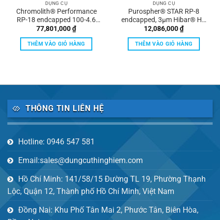
DỤNG CỤ
DỤNG CỤ
Chromolith® Performance
Purospher® STAR RP-8
RP-18 endcapped 100-4.6
endcapped, 3µm Hibar® HR
HPLC columns Validation Kit
100-2.1 UHPLC column
77,801,000
₫
12,086,000
₫
(3 columns from 3 different
Merck
batches) Merck
THÊM VÀO GIỎ HÀNG
THÊM VÀO GIỎ HÀNG
THÔNG TIN LIÊN HỆ
Hotline: 0946 547 581
Email:sales@dungcuthinghiem.com
Hồ Chí Minh: 141/58/15 Đường TL 19, Phường Thạnh
Lộc, Quận 12, Thành phố Hồ Chí Minh, Việt Nam
Đồng Nai: Khu Phố Tân Mai 2, Phước Tân, Biên Hòa,