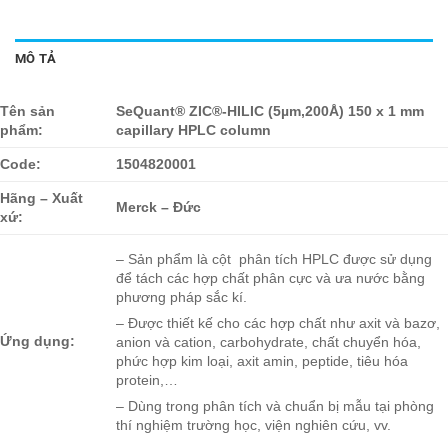
MÔ TẢ
Tên sản
SeQuant® ZIC®-HILIC (5µm,200Å) 150 x 1 mm
phẩm:
capillary HPLC column
Code:
1504820001
Hãng – Xuất
Merck – Đức
xứ:
– Sản phẩm là cột phân tích HPLC được sử dụng
để tách các hợp chất phân cực và ưa nước bằng
phương pháp sắc kí.
– Được thiết kế cho các hợp chất như axit và bazơ,
Ứng dụng:
anion và cation, carbohydrate, chất chuyển hóa,
phức hợp kim loại, axit amin, peptide, tiêu hóa
protein,…
– Dùng trong phân tích và chuẩn bị mẫu tại phòng
thí nghiệm trường học, viện nghiên cứu, vv.