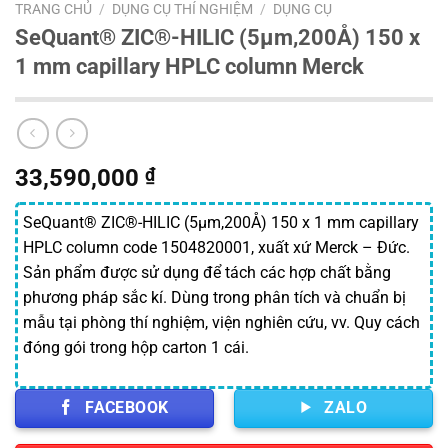
TRANG CHỦ
/
DỤNG CỤ THÍ NGHIỆM
/
DỤNG CỤ
SeQuant® ZIC®-HILIC (5µm,200Å) 150 x
1 mm capillary HPLC column Merck
33,590,000
₫
SeQuant® ZIC®-HILIC (5µm,200Å) 150 x 1 mm capillary
HPLC column code 1504820001, xuất xứ Merck – Đức.
Sản phẩm được sử dụng để tách các hợp chất bằng
phương pháp sắc kí. Dùng trong phân tích và chuẩn bị
mẫu tại phòng thí nghiệm, viện nghiên cứu, vv. Quy cách
đóng gói trong hộp carton 1 cái.
FACEBOOK
ZALO