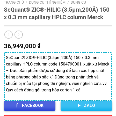
TRANG CHỦ
/
DỤNG CỤ THÍ NGHIỆM
/
DỤNG CỤ
SeQuant® ZIC®-HILIC (3.5µm,200Å) 150
x 0.3 mm capillary HPLC column Merck
36,949,000
₫
SeQuant® ZIC®-HILIC (3.5µm,200Å) 150 x 0.3 mm
capillary HPLC column code 1504790001, xuất xứ Merck
– Đức. Sản phẩm được sử dụng để tách các hợp chất
bằng phương pháp sắc kí. Dùng trong phân tích và
chuẩn bị mẫu tại phòng thí nghiệm, viện nghiên cứu, vv.
Quy cách đóng gói trong hộp carton 1 cái.
FACEBOOK
ZALO