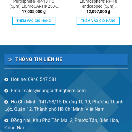
Purospher® RP-18 HC
LiChrospher® RP-18
(5µm) LiChroCART® 250-4
endcapped (5µm)
HPLC cartridge Merck
LiChroCART® 150-4.6 HPLC
17,035,000
₫
12,097,000
₫
cartridge Merck
THÊM VÀO GIỎ HÀNG
THÊM VÀO GIỎ HÀNG
THÔNG TIN LIÊN HỆ
Hotline: 0946 547 581
Email:sales@dungcuthinghiem.com
Hồ Chí Minh: 141/58/15 Đường TL 19, Phường Thạnh
Lộc, Quận 12, Thành phố Hồ Chí Minh, Việt Nam
Đồng Nai: Khu Phố Tân Mai 2, Phước Tân, Biên Hòa,
Đồng Nai