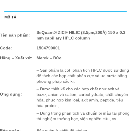
MÔ TẢ
SeQuant® ZIC®-HILIC (3.5µm,200Å) 150 x 0.3
Tên sản phẩm:
mm capillary HPLC column
Code:
1504790001
Hãng – Xuất xứ:
Merck – Đức
– Sản phẩm là cột phân tích HPLC được sử dụng
để tách các hợp chất phân cực và ưa nước bằng
phương pháp sắc kí.
– Được thiết kế cho các hợp chất như axit và
Ứng dụng:
bazơ, anion và cation, carbohydrate, chất chuyển
hóa, phức hợp kim loại, axit amin, peptide, tiêu
hóa protein,…
– Dùng trong phân tích và chuẩn bị mẫu tại phòng
thí nghiệm trường học, viện nghiên cứu, vv.
Bảo quản:
Bảo quản ở nhiệt độ phòng