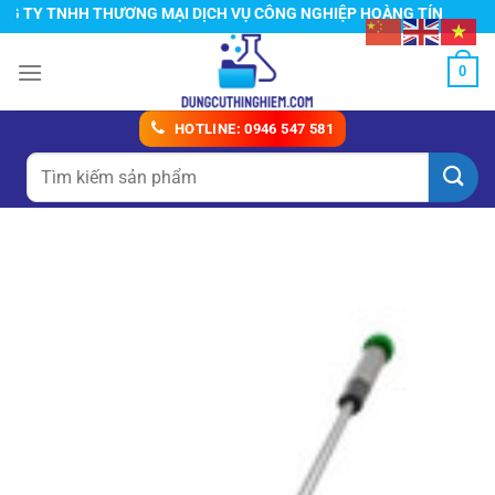
Chuyển
TY TNHH THƯƠNG MẠI DỊCH VỤ CÔNG NGHIỆP HOÀNG TÍN
đến
nội
0
dung
HOTLINE: 0946 547 581
Tìm
kiếm: