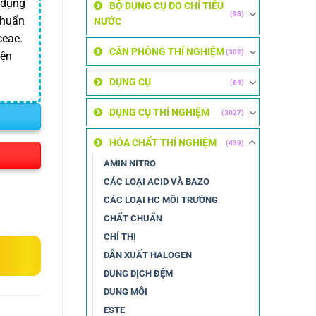
 dụng
BỘ DỤNG CỤ ĐO CHỈ TIÊU
(98)
khuẩn
NƯỚC
ceae.
CÂN PHÒNG THÍ NGHIỆM
(302)
iện
DỤNG CỤ
(64)
DỤNG CỤ THÍ NGHIỆM
(3027)
HÓA CHẤT THÍ NGHIỆM
(439)
AMIN NITRO
CÁC LOẠI ACID VÀ BAZO
CÁC LOẠI HC MÔI TRƯỜNG
CHẤT CHUẨN
CHỈ THỊ
DẪN XUẤT HALOGEN
DUNG DỊCH ĐỆM
DUNG MÔI
ESTE