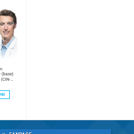
ẢN
r (base)
 (CIN-
tive
ia Merck
ÀNG