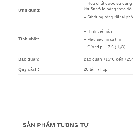
– Hóa chất được sử dụng l
khuẩn và là bảng theo dõ
Ứng dụng:
– S
ử dụng rộng rãi tại ph
– Hình thể: rắn
Tính chất:
– Màu sắc: màu tím
– Gía trị pH: 7.6 (H₂O)
Bảo quản:
Bảo quản +15°C đến +25
Quy cách:
20 tấm / hộp
SẢN PHẨM TƯƠNG TỰ