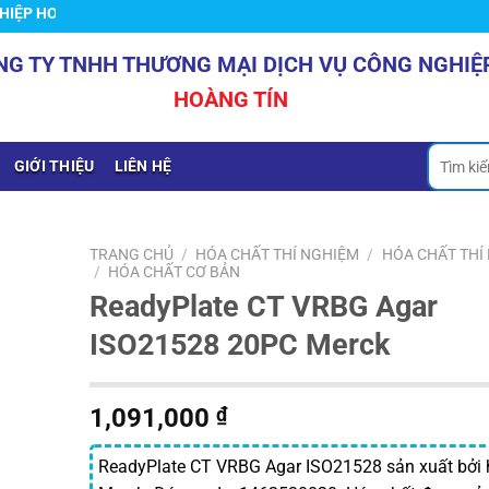
HOÀNG TÍN
NG TY TNHH THƯƠNG MẠI DỊCH VỤ CÔNG NGHIỆ
HOÀNG TÍN
Tìm
GIỚI THIỆU
LIÊN HỆ
kiếm:
TRANG CHỦ
/
HÓA CHẤT THÍ NGHIỆM
/
HÓA CHẤT THÍ
/
HÓA CHẤT CƠ BẢN
ReadyPlate CT VRBG Agar
ISO21528 20PC Merck
1,091,000
₫
ReadyPlate CT VRBG Agar ISO21528 sản xuất bởi