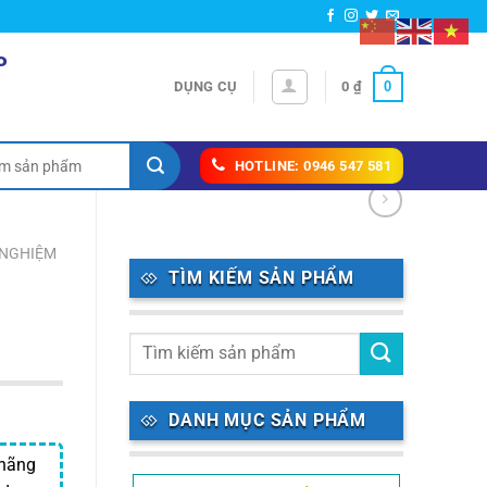
P
0
DỤNG CỤ
0
₫
HOTLINE: 0946 547 581
 NGHIỆM
TÌM KIẾM SẢN PHẨM
DANH MỤC SẢN PHẨM
 hãng