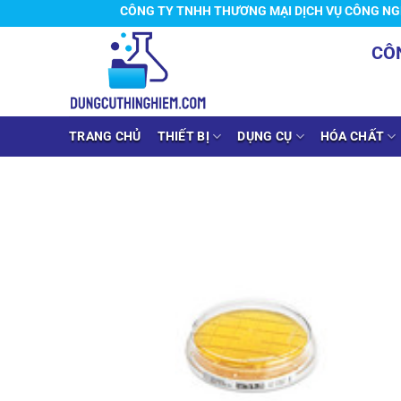
Chuyển
CÔNG TY TNHH THƯƠNG MẠI DỊCH VỤ CÔNG NGHIỆP 
đến
CÔ
nội
dung
TRANG CHỦ
THIẾT BỊ
DỤNG CỤ
HÓA CHẤT