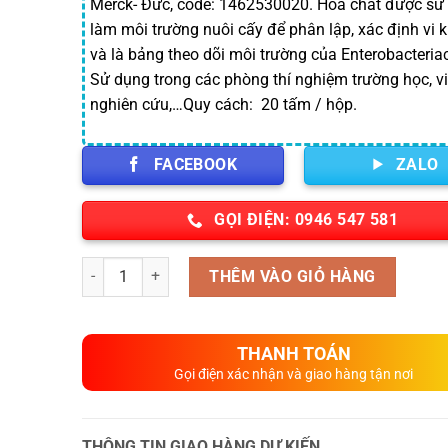
Merck- Đức, code: 1462530020. Hóa chất được sử
làm môi trường nuôi cấy để phân lập, xác định vi 
và là bảng theo dõi môi trường của Enterobacteria
Sử dụng trong các phòng thí nghiệm trường học, v
nghiên cứu,…Quy cách: 20 tấm / hộp.
FACEBOOK
ZALO
GỌI ĐIỆN: 0946 547 581
Số lượng
THÊM VÀO GIỎ HÀNG
THANH TOÁN
Gọi điện xác nhận và giao hàng tận nơi
THÔNG TIN GIAO HÀNG DỰ KIẾN