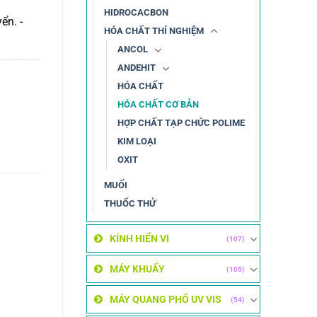
HIDROCACBON
ển. -
HÓA CHẤT THÍ NGHIỆM
ANCOL
ANDEHIT
HÓA CHẤT
HÓA CHẤT CƠ BẢN
HỢP CHẤT TẠP CHỨC POLIME
KIM LOẠI
OXIT
MUỐI
THUỐC THỬ
KÍNH HIỂN VI
(107)
MÁY KHUẤY
(105)
MÁY QUANG PHỔ UV VIS
(54)