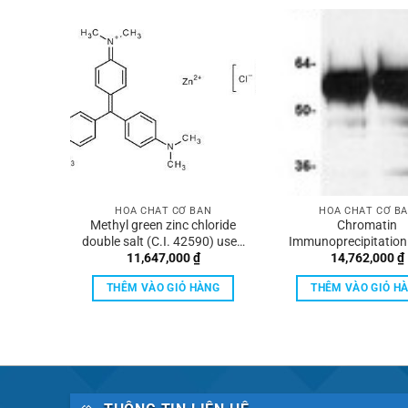
ẢN
HÓA CHẤT CƠ BẢN
HÓA CHẤT CƠ B
HTh-ICR
Methyl green zinc chloride
Chromatin
double salt (C.I. 42590) used
Immunoprecipitation
Giá
,000
₫
11,647,000
₫
14,762,000
₫
for nuclear staining Merck
Assay Kit Merc
hiện
tại
ÀNG
THÊM VÀO GIỎ HÀNG
THÊM VÀO GIỎ H
000 ₫.
là:
1,492,000 ₫.