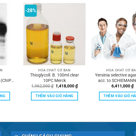
-28%
ẢN
HÓA CHẤT CƠ BẢN
HÓA CHẤT CƠ B
Thioglycoll. B. 100ml clear
Yersinia selective aga
 (ChIP)
10PC Merck
acc. to SCHIEMANN
Giá
Giá
1,962,000
₫
1,418,000
₫
6,411,000
₫
k
agar) for the selec
gốc
hiện
cultivation of Yersin
là:
tại
ÀNG
THÊM VÀO GIỎ HÀNG
THÊM VÀO GIỎ H
1,962,000 ₫.
là:
1,418,000 ₫.