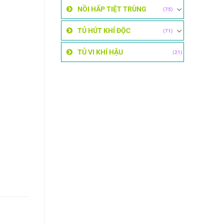
NỒI HẤP TIỆT TRÙNG
(75)
TỦ HÚT KHÍ ĐỘC
(71)
TỦ VI KHÍ HẬU
(21)