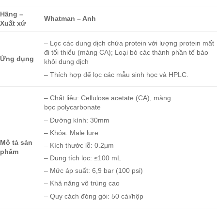
Hãng –
Whatman – Anh
Xuất xứ
– Lọc các dung dịch chứa protein với lượng protein mất
đi tối thiểu (màng CA); Loại bỏ các thành phần tế bào
Ứng dụng
khỏi dung dịch
– Thích hợp để lọc các mẫu sinh học và HPLC.
– Chất liệu: Cellulose acetate (CA), màng
bọc polycarbonate
– Đường kính: 30mm
– Khóa: Male lure
Mô tả sản
– Kích thước lỗ: 0.2μm
phẩm
– Dung tích lọc: ≤100 mL
– Mức áp suất: 6,9 bar (100 psi)
– Khả năng vô trùng cao
– Quy cách đóng gói: 50 cái/hộp