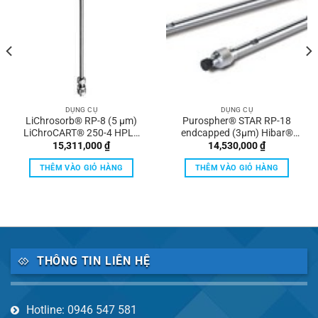
DỤNG CỤ
DỤNG CỤ
LiChrosorb® RP-8 (5 µm)
Purospher® STAR RP-18
LiChroCART® 250-4 HPLC
endcapped (3µm) Hibar®
cartridge Merck
HR 100-2.1 UHPLC column
15,311,000
₫
14,530,000
₫
Merck
THÊM VÀO GIỎ HÀNG
THÊM VÀO GIỎ HÀNG
THÔNG TIN LIÊN HỆ
Hotline: 0946 547 581