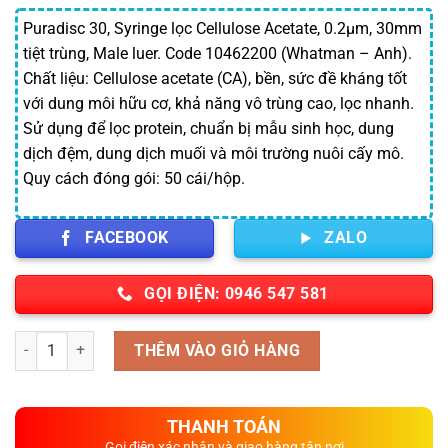
Puradisc 30, Syringe lọc Cellulose Acetate, 0.2µm, 30mm
tiệt trùng, Male luer. Code 10462200 (Whatman – Anh).
Chất liệu: Cellulose acetate (CA), bền, sức đề kháng tốt
với dung môi hữu cơ, khả năng vô trùng cao, lọc nhanh.
Sử dụng để lọc protein, chuẩn bị mẫu sinh học, dung
dịch đệm, dung dịch muối và môi trường nuôi cấy mô.
Quy cách đóng gói: 50 cái/hộp.
FACEBOOK
ZALO
GỌI ĐIỆN: 0946 547 581
Số lượng
THÊM VÀO GIỎ HÀNG
THANH TOÁN
Gọi điện xác nhận và giao hàng tận nơi