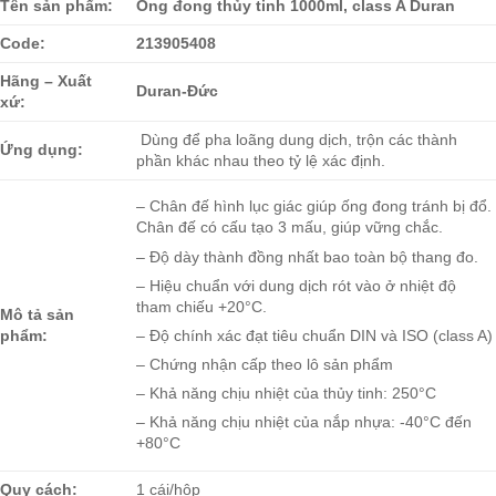
Tên sản phẩm:
Ống đong thủy tinh 1000ml, class A Duran
Code:
213905408
Hãng – Xuất
Duran-Đức
xứ:
Dùng để pha loãng dung dịch, trộn các thành
Ứng dụng:
phần khác nhau theo tỷ lệ xác định.
– Chân đế hình lục giác giúp ống đong tránh bị đổ.
Chân đế có cấu tạo 3 mấu, giúp vững chắc.
– Độ dày thành đồng nhất bao toàn bộ thang đo.
– Hiệu chuẩn với dung dịch rót vào ở nhiệt độ
tham chiếu +20°C.
Mô tả sản
– Độ chính xác đạt tiêu chuẩn DIN và ISO (class A)
phẩm:
– Chứng nhận cấp theo lô sản phẩm
– Khả năng chịu nhiệt của thủy tinh: 250°C
– Khả năng chịu nhiệt của nắp nhựa: -40°C đến
+80°C
Quy cách:
1 cái/hộp