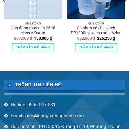
ỐNG ĐONG
ỐNG ĐONG
Ống đong thủy tinh 25ml,
Ca nhựa có chia vạch
class A Duran
PP1000ml, vạch xanh, Azlon
Giá
Giá
Giá
Giá
207,000
₫
150,000
₫
362,000
₫
226,250
₫
gốc
hiện
gốc
hiện
là:
tại
là:
tại
THÊM VÀO GIỎ HÀNG
THÊM VÀO GIỎ HÀNG
207,000 ₫.
là:
362,000 ₫.
là:
0 ₫.
150,000 ₫.
226,250
THÔNG TIN LIÊN HỆ
Hotline: 0946 547 581
Email:sales@dungcuthinghiem.com
Hồ Chí Minh: 141/58/15 Đường TL 19, Phường Thạnh