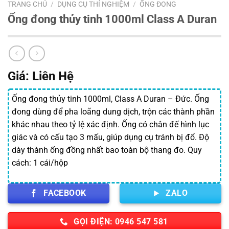
TRANG CHỦ
/
DỤNG CỤ THÍ NGHIỆM
/
ỐNG ĐONG
Ống đong thủy tinh 1000ml Class A Duran
Giá: Liên Hệ
Ống đong thủy tinh 1000ml, Class A Duran – Đức. Ống
đong dùng để pha loãng dung dịch, trộn các thành phần
khác nhau theo tỷ lệ xác định. Ống có chân đế hình lục
giác và có cấu tạo 3 mấu, giúp dụng cụ tránh bị đổ. Độ
dày thành ống đồng nhất bao toàn bộ thang đo. Quy
cách: 1 cái/hộp
FACEBOOK
ZALO
GỌI ĐIỆN: 0946 547 581