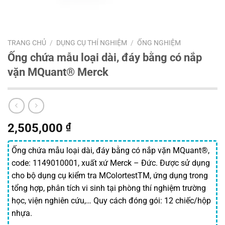
TRANG CHỦ
/
DỤNG CỤ THÍ NGHIỆM
/
ỐNG NGHIỆM
Ống chứa mẫu loại dài, đáy bằng có nắp
vặn MQuant® Merck
2,505,000
₫
Ống chứa mẫu loại dài, đáy bằng có nắp vặn MQuant®,
code: 1149010001, xuất xứ Merck – Đức. Được sử dụng
cho bộ dụng cụ kiểm tra MColortestTM, ứng dụng trong
tổng hợp, phân tích vi sinh tại phòng thí nghiệm trường
học, viện nghiên cứu,… Quy cách đóng gói: 12 chiếc/hộp
nhựa.