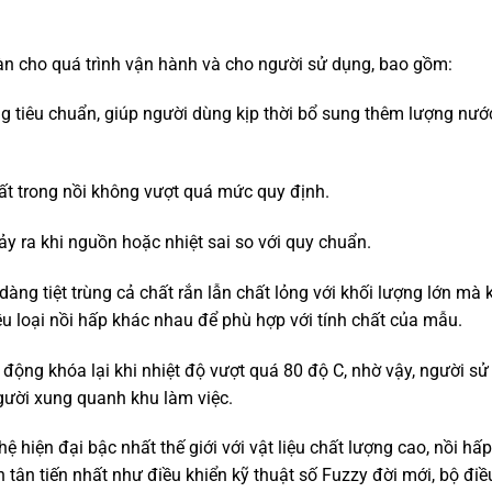
àn cho quá trình vận hành và cho người sử dụng, bao gồm:
ng tiêu chuẩn, giúp người dùng kịp thời bổ sung thêm lượng nướ
ất trong nồi không vượt quá mức quy định.
 xảy ra khi nguồn hoặc nhiệt sai so với quy chuẩn.
 dàng tiệt trùng cả chất rắn lẫn chất lỏng với khối lượng lớn mà
 loại nồi hấp khác nhau để phù hợp với tính chất của mẫu.
 động khóa lại khi nhiệt độ vượt quá 80 độ C, nhờ vậy, người sử
ười xung quanh khu làm việc.
hiện đại bậc nhất thế giới với vật liệu chất lượng cao, nồi hấp
tân tiến nhất như điều khiển kỹ thuật số Fuzzy đời mới, bộ điề