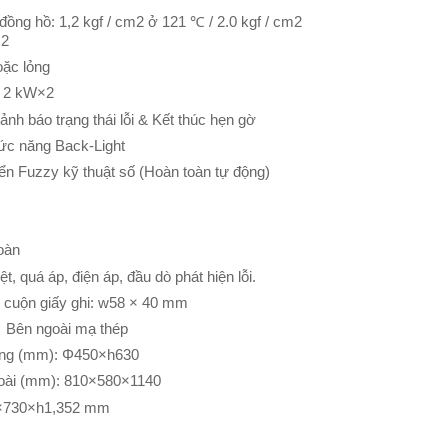
đồng hồ: 1,2 kgf / cm2 ở 121 ℃ / 2.0 kgf / cm2
m2
oặc lỏng
: 2 kW×2
nh báo trạng thái lỗi & Kết thúc hẹn gờ
hức năng Back-Light
iển Fuzzy kỹ thuật số (Hoàn toàn tự động)
oàn
, quá áp, điện áp, đầu dò phát hiện lỗi.
c cuộn giấy ghi: w58 × 40 mm
; Bên ngoài mạ thép
rong (mm): Φ450×h630
goài (mm): 810×580×1140
0×730×h1,352 mm