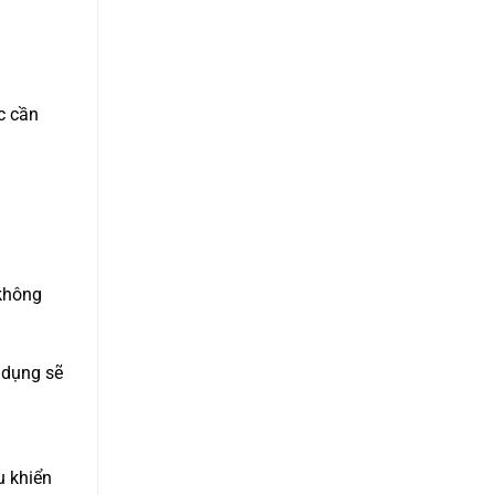
c cần
 không
 dụng sẽ
u khiển