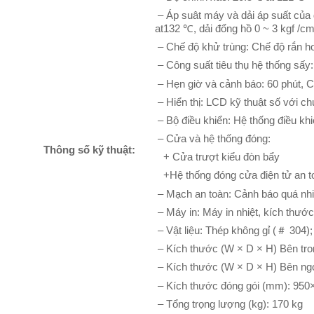
– Áp suât máy và dải áp suất của 
at132 ℃, dải đổng hồ 0 ~ 3 kgf /c
– Chế độ khử trùng: Chế độ rắn h
– Công suất tiêu thụ hệ thống sấy
– Hẹn giờ và cảnh báo: 60 phút, Cả
– Hiển thị: LCD kỹ thuật số với c
– Bộ điều khiển: Hệ thống điều kh
– Cửa và hệ thống đóng:
Thông số kỹ thuật:
+ Cửa trượt kiểu đòn bẩy
+Hệ thống đóng cửa điện tử an t
– Mạch an toàn: Cảnh báo quá nhiệt
– Máy in: Máy in nhiệt, kích thướ
– Vật liệu: Thép không gỉ (＃ 304)
– Kích thước (W × D × H) Bên t
– Kích thước (W × D × H) Bên n
– Kích thước đóng gói (mm): 95
– Tổng trọng lượng (kg): 170 kg