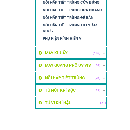
NỒI HẤP TIỆT TRÙNG CỬA ĐỨNG
NỒI HẤP TIỆT TRÙNG CỬA NGANG
NỒI HẤP TIỆT TRÙNG ĐỂ BÀN
NỒI HẤP TIỆT TRÙNG TỰ CHÂM
NƯỚC
PHỤ KIỆN KÍNH HIỂN VI
MÁY KHUẤY
(105)
MÁY QUANG PHỔ UV VIS
(54)
NỒI HẤP TIỆT TRÙNG
(75)
TỦ HÚT KHÍ ĐỘC
(71)
TỦ VI KHÍ HẬU
(21)