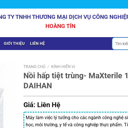
NG TY TNHH THƯƠNG MẠI DỊCH VỤ CÔNG NGHIỆ
HOÀNG TÍN
Tìm
GIỚI THIỆU
LIÊN HỆ
kiếm:
TRANG CHỦ
/
KÍNH HIỂN VI
Nồi hấp tiệt trùng- MaXterile 
DAIHAN
Giá: Liên Hệ
Máy làm việc lý tưởng cho các ngành công nghệ s
học, môi trường, y tế và công nghiệp thực phẩm. T