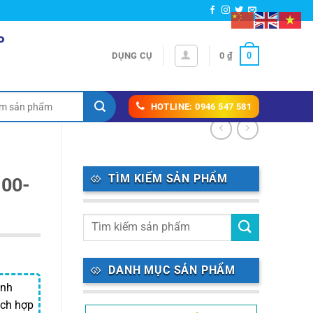
P
0
DỤNG CỤ
0
₫
HOTLINE: 0946 547 581
TÌM KIẾM SẢN PHẨM
100-
DANH MỤC SẢN PHẨM
inh
ích hợp