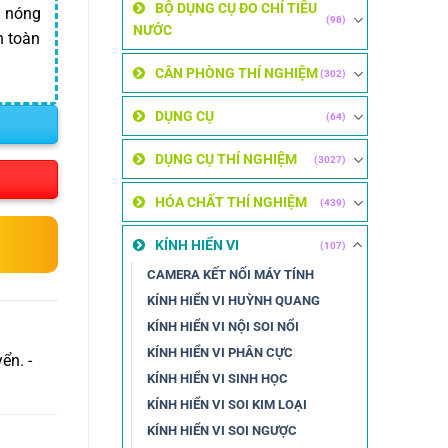
BỘ DỤNG CỤ ĐO CHỈ TIÊU
n nóng
(98)
NƯỚC
n toàn
CÂN PHÒNG THÍ NGHIỆM
(302)
DỤNG CỤ
(64)
DỤNG CỤ THÍ NGHIỆM
(3027)
HÓA CHẤT THÍ NGHIỆM
(439)
KÍNH HIỂN VI
(107)
CAMERA KẾT NỐI MÁY TÍNH
KÍNH HIỂN VI HUỲNH QUANG
KÍNH HIỂN VI NỘI SOI NỔI
KÍNH HIỂN VI PHÂN CỰC
ển. -
KÍNH HIỂN VI SINH HỌC
KÍNH HIỂN VI SOI KIM LOẠI
KÍNH HIỂN VI SOI NGƯỢC