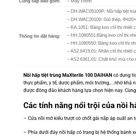
Cung cấp bao gồm:
– Máy chính
– DH.WAC05100P: Nồi hấp tiệt trù
– DH.WAC20100: Giỏ thép, Φ42
– KA.1051: Băng keo chỉ thị nhiệt ch
– HH.1080551:Băng keo chỉ thị nhiệ
Thông tin đặt hàng:
– HH.1080550: Băng keo chỉ thị nhiệ
– AS2.6419.01: Nhãn chỉ thị nhiệt c
– AS2.6361.01: Chất khử mùi cho 
Nồi hấp tiệt trùng MaXterile 100 DAIHAN
có dung tíc
thực phẩm, y tế, dược phẩm, môi trường,….nhờ khả nă
được đông đảo khách hàng lựa chọn hiện nay. Cùng t
Các tính năng nổi trội của nồi 
– Cửa nồi mở kiểu trượt có chốt gài nắp áp suất an 
– Phía dưới đáy nồi hấp có trang bị hệ thống bánh xe 