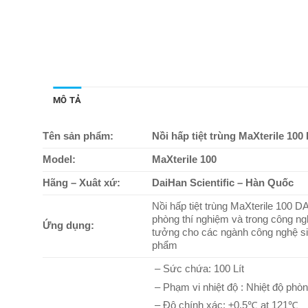
MÔ TẢ
Tên sản phẩm:
Nồi hấp tiệt trùng MaXterile 10
Model:
MaXterile 100
Hãng – Xuât xứ:
DaiHan Scientific – Hàn Quốc
Nồi hấp tiệt trùng MaXterile 100 
phòng thí nghiệm và trong công ngh
Ứng dụng:
tưởng cho các ngành công nghệ sin
phẩm
– Sức chứa: 100 Lít
– Phạm vi nhiệt độ : Nhiệt độ ph
– Độ chính xác: ±0.5℃ at 121℃