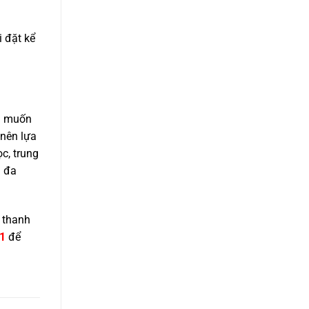
i đặt kể
ạn muốn
nên lựa
c, trung
i đa
, thanh
1
để