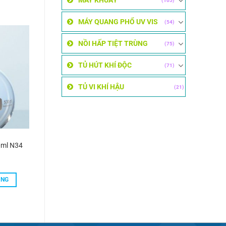
MÁY KHUẤY
(105)
MÁY QUANG PHỔ UV VIS
(54)
NỒI HẤP TIỆT TRÙNG
(75)
TỦ HÚT KHÍ ĐỘC
(71)
TỦ VI KHÍ HẬU
(21)
0ml N34
ÀNG