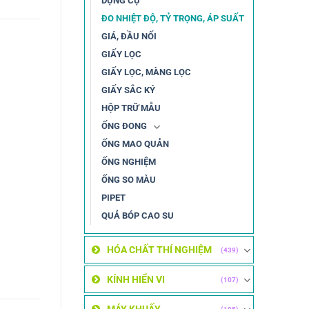
DỤNG CỤ
ĐO NHIỆT ĐỘ, TỶ TRỌNG, ÁP SUẤT
GIÁ, ĐẦU NỐI
GIẤY LỌC
GIẤY LỌC, MÀNG LỌC
GIẤY SẮC KÝ
HỘP TRỮ MẪU
ỐNG ĐONG
ỐNG MAO QUẢN
ỐNG NGHIỆM
ỐNG SO MÀU
PIPET
QUẢ BÓP CAO SU
HÓA CHẤT THÍ NGHIỆM
(439)
KÍNH HIỂN VI
(107)