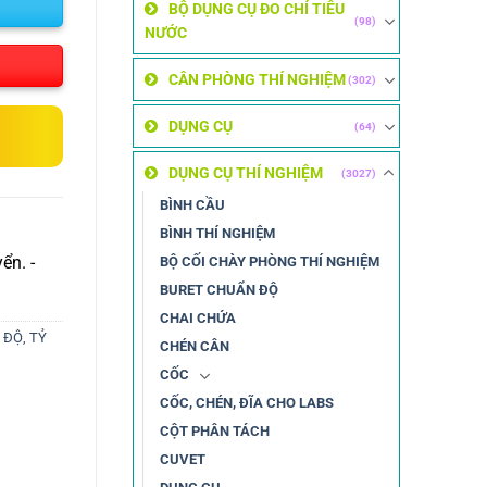
BỘ DỤNG CỤ ĐO CHỈ TIÊU
(98)
NƯỚC
CÂN PHÒNG THÍ NGHIỆM
(302)
DỤNG CỤ
(64)
DỤNG CỤ THÍ NGHIỆM
(3027)
BÌNH CẦU
BÌNH THÍ NGHIỆM
ển. -
BỘ CỐI CHÀY PHÒNG THÍ NGHIỆM
BURET CHUẨN ĐỘ
CHAI CHỨA
 ĐỘ, TỶ
CHÉN CÂN
CỐC
CỐC, CHÉN, ĐĨA CHO LABS
CỘT PHÂN TÁCH
CUVET