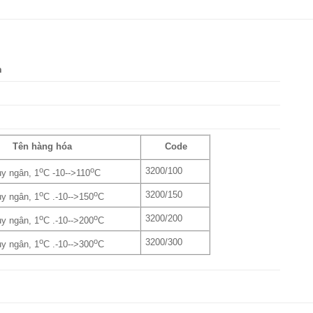
n
Tên hàng hóa
Code
o
o
3200/100
ủy ngân, 1
C -10-->110
C
o
o
3200/150
ủy ngân, 1
C .-10-->150
C
o
o
3200/200
ủy ngân, 1
C .-10-->200
C
o
o
3200/300
ủy ngân, 1
C .-10-->300
C