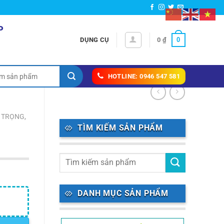
P
0
DỤNG CỤ
0
₫
HOTLINE: 0946 547 581
Ỷ TRỌNG,
TÌM KIẾM SẢN PHẨM
DANH MỤC SẢN PHẨM