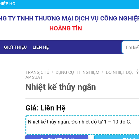
HOÀNG TÍN
NG TY TNHH THƯƠNG MẠI DỊCH VỤ CÔNG NGHIỆ
HOÀNG TÍN
Tìm
GIỚI THIỆU
LIÊN HỆ
kiếm:
TRANG CHỦ
/
DỤNG CỤ THÍ NGHIỆM
/
ĐO NHIỆT ĐỘ, T
ÁP SUẤT
Nhiệt kế thủy ngân
Giá: Liên Hệ
Nhiệt kế thủy ngân. Đo nhiệt độ từ 1 – 10 độ C.