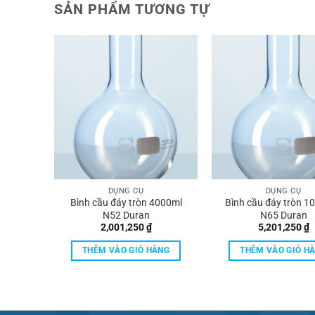
SẢN PHẨM TƯƠNG TỰ
DỤNG CỤ
DỤNG CỤ
6000ml
Bình cầu đáy tròn 4000ml
Bình cầu đáy tròn 1
N52 Duran
N65 Duran
2,001,250
₫
5,201,250
₫
ÀNG
THÊM VÀO GIỎ HÀNG
THÊM VÀO GIỎ H