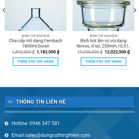
BÌNH THÍ NGHIỆM
BÌNH THÍ NGHIỆM
Chai cấy mô dạng Fernbach
Bình hút ẩm có vòi dạng
1800ml Duran
Novus, vĩ sứ, 250mm,10,5 lít
Duran
á
Giá
Giá
Giá
Giá
1,892,000
₫
1,182,500
₫
19,236,000
₫
12,022,500
₫
n
gốc
hiện
gốc
hiện
là:
tại
là:
tại
THÊM VÀO GIỎ HÀNG
THÊM VÀO GIỎ HÀNG
1,892,000 ₫.
là:
19,236,000 ₫.
là:
143,750 ₫.
1,182,500 ₫.
12,0
THÔNG TIN LIÊN HỆ
Hotline: 0946 547 581
Email:sales@dungcuthinghiem.com