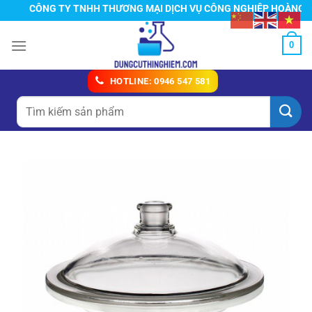
Chuyển
CÔNG TY TNHH THƯƠNG MẠI DỊCH VỤ CÔNG NGHIỆP HOÀNG TÍN
đến
nội
0
dung
HOTLINE: 0946 547 581
Tìm
kiếm: