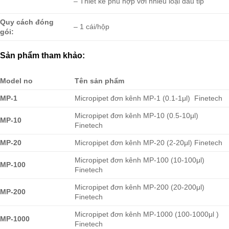
– Thiết kế phù hợp với nhiều loại đầu tip
Quy cách đóng
– 1 cái/hộp
gói:
Sản phẩm tham khảo:
Model no
Tên sản phẩm
MP-1
Micropipet đơn kênh MP-1 (0.1-1μl) Finetech
Micropipet đơn kênh MP-10 (0.5-10μl)
MP-10
Finetech
MP-20
Micropipet đơn kênh MP-20 (2-20μl) Finetech
Micropipet đơn kênh MP-100 (10-100μl)
MP-100
Finetech
Micropipet đơn kênh MP-200 (20-200μl)
MP-200
Finetech
Micropipet đơn kênh MP-1000 (100-1000μl )
MP-1000
Finetech