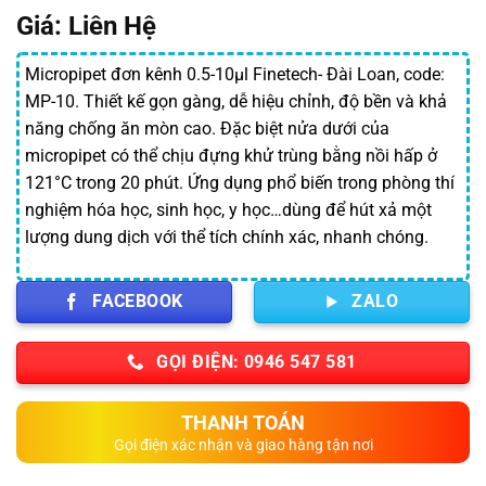
Giá: Liên Hệ
Micropipet đơn kênh 0.5-10μl Finetech- Đài Loan, code:
MP-10. Thiết kế gọn gàng, dễ hiệu chỉnh, độ bền và khả
năng chống ăn mòn cao. Đặc biệt nửa dưới của
micropipet có thể chịu đựng khử trùng bằng nồi hấp ở
121°C trong 20 phút. Ứng dụng phổ biến trong phòng thí
nghiệm hóa học, sinh học, y học…dùng để hút xả một
lượng dung dịch với thể tích chính xác, nhanh chóng.
FACEBOOK
ZALO
GỌI ĐIỆN: 0946 547 581
THANH TOÁN
Gọi điện xác nhận và giao hàng tận nơi