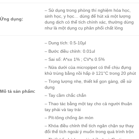
– Sử dụng trong phòng thí nghiệm hóa học,
sinh học, y học… dùng để hút xả một lượng
Ứng dụng:
dung dịch có thể tích chính xác, thường dùng
như là một dụng cụ phân phối chất lỏng
– Dung tích: 0.5-10µl
– Bước điều chỉnh: 0.01ul
– Sai số: A*≤± 1% ; CV*≤ 0.5%
– Nửa dưới của micropipet có thể chịu đựng
khử trùng bằng nồi hấp ở 121°C trong 20 phút
– Trọng lượng nhẹ, thiết kế gọn gàng, dễ sử
dụng
Mô tả sản phẩm:
– Tay cầm chắc chắn
– Thao tác bằng một tay cho cả người thuận
tay phải và tay trái
– Pít-tông chống ăn mòn
– Khóa điều chỉnh thể tích ngăn chặn sự thay
đổi thể tích ngoài ý muốn trong quá trình trộn