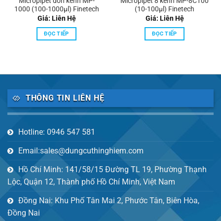
Micropipet đơn kênh MP-
Micropipet 8 kênh MP-8C100
1000 (100-1000μl) Finetech
(10-100μl) Finetech
Giá: Liên Hệ
Giá: Liên Hệ
ĐỌC TIẾP
ĐỌC TIẾP
THÔNG TIN LIÊN HỆ
Hotline: 0946 547 581
Email:sales@dungcuthinghiem.com
Hồ Chí Minh: 141/58/15 Đường TL 19, Phường Thạnh
Lộc, Quận 12, Thành phố Hồ Chí Minh, Việt Nam
Đồng Nai: Khu Phố Tân Mai 2, Phước Tân, Biên Hòa,
Đồng Nai