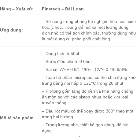
Hãng – Xuất xứ:
Finetech – Đài Loan
– Sử dụng trong phòng thí nghiệm hóa học, sinh
học, y học… dùng để hút xả một lượng dung
Ứng dụng:
dịch nhỏ có thể tích chính xác, thường dùng như
là một dụng cụ phân phối chất lỏng
– Dung tích: 5-50µl
– Bước điều chỉnh: 0.05ul
– Sai số: A*≤± 0.8/1.4/6% ; CV*≤ 0.4/0.8/3%
– Toàn bộ phần micropipet có thể chịu đựng khử
trùng bằng nồi hấp ở 121°C trong 20 phút
– Pít-tông gốm
tăng độ bền và khả năng chống
ăn mòn so với các piston nhựa hoặc kim loại
truyền thống
– Đầu rót mẫu có thể xoay được 360° theo một
trong hai hướng
Mô tả sản phẩm:
– Trọng lượng nhẹ, thiết kế gọn gàng, dễ sử
dụng