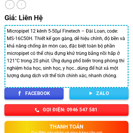
Giá: Liên Hệ
Micropipet 12 kênh 5-50μl Finetech – Đài Loan, code:
MS-16C50H. Thiết kế gọn gàng, dễ hiệu chỉnh, độ bền và
khả năng chống ăn mòn cao, đặc biệt toàn bộ phần
micropipet có thể chịu đựng khử trùng bằng nồi hấp ở
121°C trong 20 phút. Ứng dụng phổ biến trong phòng thí
nghiệm hóa học, sinh học, y học…dùng để hút xả một
lượng dung dịch với thể tích chính xác, nhanh chóng.
FACEBOOK
ZALO
GỌI ĐIỆN: 0946 547 581
THANH TOÁN
Gọi điện xác nhận và giao hàng tận nơi