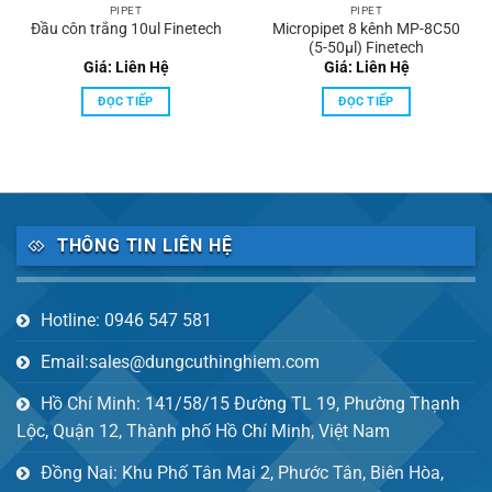
PIPET
PIPET
Đầu côn trắng 10ul Finetech
Micropipet 8 kênh MP-8C50
(5-50μl) Finetech
Giá: Liên Hệ
Giá: Liên Hệ
ĐỌC TIẾP
ĐỌC TIẾP
THÔNG TIN LIÊN HỆ
Hotline: 0946 547 581
Email:sales@dungcuthinghiem.com
Hồ Chí Minh: 141/58/15 Đường TL 19, Phường Thạnh
Lộc, Quận 12, Thành phố Hồ Chí Minh, Việt Nam
Đồng Nai: Khu Phố Tân Mai 2, Phước Tân, Biên Hòa,