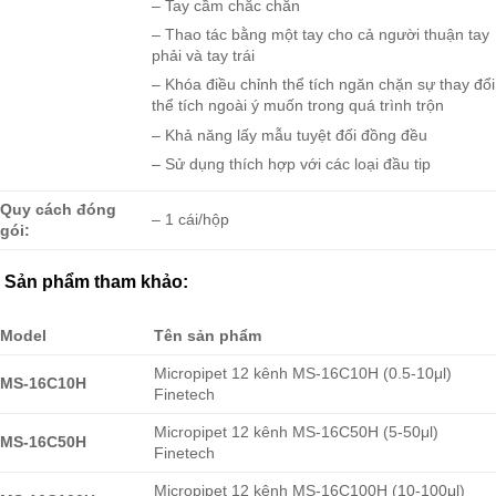
– Tay cầm chắc chắn
– Thao tác bằng một tay cho cả người thuận tay
phải và tay trái
– Khóa điều chỉnh thể tích ngăn chặn sự thay đổi
thể tích ngoài ý muốn trong quá trình trộn
– Khả năng lấy mẫu tuyệt đối đồng đều
– Sử dụng thích hợp với các loại đầu tip
Quy cách đóng
– 1 cái/hộp
gói:
Sản phẩm tham khảo:
Model
Tên sản phẩm
Micropipet 12 kênh MS-16C10H (0.5-10μl)
MS-16C10H
Finetech
Micropipet 12 kênh MS-16C50H (5-50μl)
MS-16C50H
Finetech
Micropipet 12 kênh MS-16C100H (10-100μl)