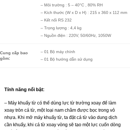
– Môi trường : 5 – 40°C , 80% RH
– Kích thước (W x D x H) : 215 x 360 x 112 mm
– Kết nối RS 232
– Trọng lượng : 4,4 kg
– Nguồn điện : 220V, 50/60Hz, 1050W
– 01 Bộ máy chính
Cung cấp bao
gồm:
– 01 Bộ hướng dẫn sử dụng
Tính năng nổi bật:
– Máy khuấy từ có thể dùng lực từ trường xoay để làm
xoay tròn cá từ, một loại nam châm được bọc trong vỏ
nhựa. Khi mở máy khuấy từ, ta đặt cá từ vào dung dịch
cần khuấy, khi cá từ xoay vòng sẽ tạo một lực cuốn dòng