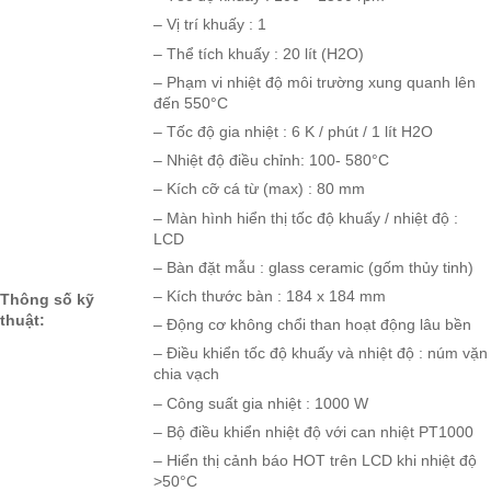
– Vị trí khuấy : 1
– Thể tích khuấy : 20 lít (H2O)
– Phạm vi nhiệt độ môi trường xung quanh lên
đến 550°C
– Tốc độ gia nhiệt : 6 K / phút / 1 lít H2O
– Nhiệt độ điều chỉnh: 100- 580°C
– Kích cỡ cá từ (max) : 80 mm
– Màn hình hiển thị tốc độ khuấy / nhiệt độ :
LCD
– Bàn đặt mẫu : glass ceramic (gốm thủy tinh)
– Kích thước bàn : 184 x 184 mm
Thông số kỹ
thuật:
– Động cơ không chổi than hoạt động lâu bền
– Điều khiển tốc độ khuấy và nhiệt độ : núm vặn
chia vạch
– Công suất gia nhiệt : 1000 W
– Bộ điều khiển nhiệt độ với can nhiệt PT1000
– Hiển thị cảnh báo HOT trên LCD khi nhiệt độ
>50°C