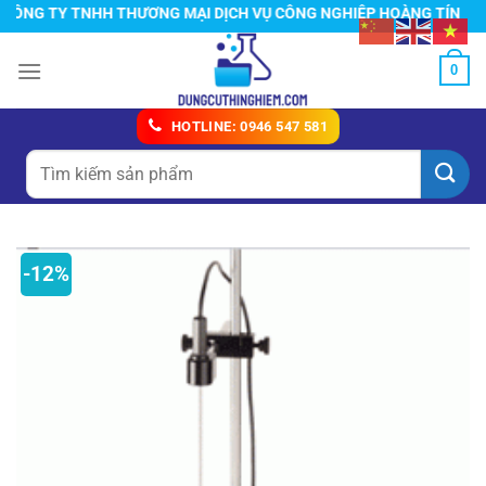
Chuyển
G TY TNHH THƯƠNG MẠI DỊCH VỤ CÔNG NGHIỆP HOÀNG TÍN
đến
nội
0
dung
HOTLINE: 0946 547 581
Tìm
kiếm:
-12%