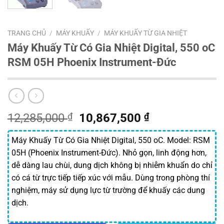
TRANG CHỦ
/
MÁY KHUẤY
/
MÁY KHUẤY TỪ GIA NHIỆT
Máy Khuấy Từ Có Gia Nhiệt Digital, 550 oC
RSM 05H Phoenix Instrument-Đức
Giá
Giá
12,285,000
₫
10,867,500
₫
gốc
hiện
là:
tại
Máy Khuấy Từ Có Gia Nhiệt Digital, 550 oC. Model: RSM
12,285,000 ₫.
là:
05H (Phoenix Instrument-Đức). Nhỏ gọn, linh động hơn,
10,867,500 ₫
dễ dàng lau chùi, dung dịch không bị nhiễm khuẩn do chỉ
có cá từ trực tiếp tiếp xúc với mẫu. Dùng trong phòng thí
nghiệm, máy sử dụng lực từ trường để khuấy các dung
dịch.