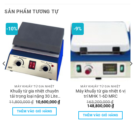
SẢN PHẨM TƯƠNG TỰ
-10%
-9%
MÁY KHUẤY TỪ GIA NHIỆT
MÁY KHUẤY TỪ GIA NHIỆT
Khuấy từ gia nhiệt chuyên
Máy khuấy từ gia nhiệt 6 vị
tải trọng loại nặng 30 Liter
trí MHK 1-6D MRC
MH-5 MRC
á
Giá
Giá
11,800,000
₫
10,600,000
₫
163,200,000
₫
n
gốc
hiện
Giá
Giá
148,800,000
₫
là:
tại
gốc
hiện
THÊM VÀO GIỎ HÀNG
11,800,000 ₫.
là:
là:
tại
THÊM VÀO GIỎ HÀNG
100,000 ₫.
10,600,000 ₫.
163,200,000 ₫.
là:
148,800,00