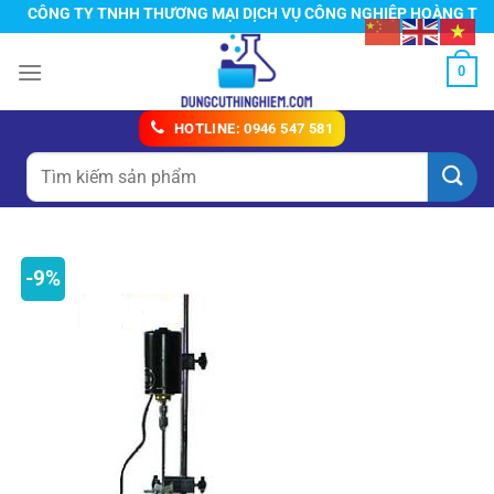
Chuyển
CÔNG TY TNHH THƯƠNG MẠI DỊCH VỤ CÔNG NGHIỆP HOÀNG TÍN
đến
nội
0
dung
HOTLINE: 0946 547 581
Tìm
kiếm:
-9%