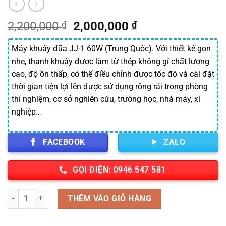
Giá
Giá
2,200,000
₫
2,000,000
₫
gốc
hiện
là:
tại
Máy khuấy đũa JJ-1 60W (Trung Quốc). Với thiết kế gọn
2,200,000 ₫.
là:
nhẹ, thanh khuấy được làm từ thép không gỉ chất lượng
2,000,000 ₫.
cao, độ ồn thấp, có thể điều chỉnh được tốc độ và cài đặt
thời gian tiện lợi lên được sử dụng rộng rãi trong phòng
thí nghiệm, cơ sở nghiên cứu, trường học, nhà máy, xí
nghiệp…
FACEBOOK
ZALO
GỌI ĐIỆN: 0946 547 581
Số lượng
THÊM VÀO GIỎ HÀNG