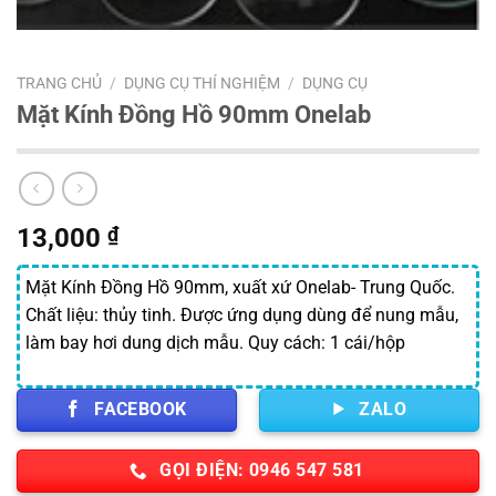
TRANG CHỦ
/
DỤNG CỤ THÍ NGHIỆM
/
DỤNG CỤ
Mặt Kính Đồng Hồ 90mm Onelab
13,000
₫
Mặt Kính Đồng Hồ 90mm, xuất xứ Onelab- Trung Quốc.
Chất liệu: thủy tinh. Được ứng dụng dùng để nung mẫu,
làm bay hơi dung dịch mẫu. Quy cách: 1 cái/hộp
FACEBOOK
ZALO
GỌI ĐIỆN: 0946 547 581