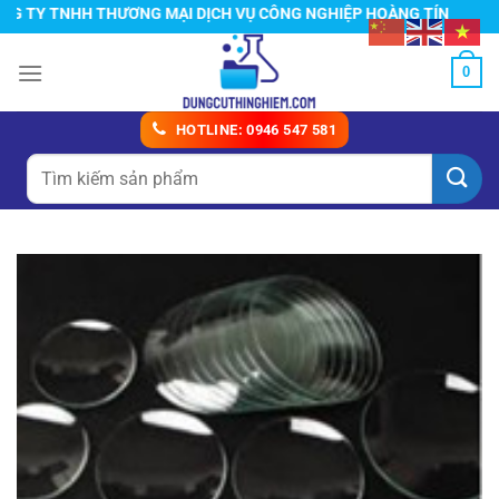
Chuyển
TY TNHH THƯƠNG MẠI DỊCH VỤ CÔNG NGHIỆP HOÀNG TÍN
đến
nội
0
dung
HOTLINE: 0946 547 581
Tìm
kiếm: