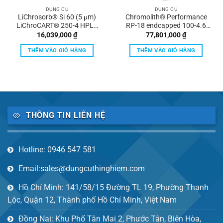
DỤNG CỤ
DỤNG CỤ
LiChrosorb® Si 60 (5 µm)
Chromolith® Performance
LiChroCART® 250-4 HPLC
RP-18 endcapped 100-4.6
cartridge Merck
HPLC columns Validation Kit
16,039,000
₫
77,801,000
₫
(3 columns from 3 different
batches) Merck
THÊM VÀO GIỎ HÀNG
THÊM VÀO GIỎ HÀNG
THÔNG TIN LIÊN HỆ
Hotline: 0946 547 581
Email:sales@dungcuthinghiem.com
Hồ Chí Minh: 141/58/15 Đường TL 19, Phường Thạnh
Lộc, Quận 12, Thành phố Hồ Chí Minh, Việt Nam
Đồng Nai: Khu Phố Tân Mai 2, Phước Tân, Biên Hòa,