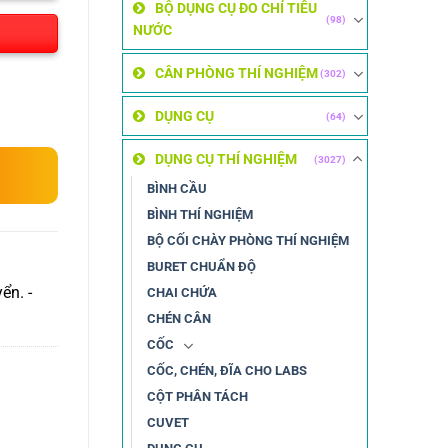
BỘ DỤNG CỤ ĐO CHỈ TIÊU
(98)
NƯỚC
CÂN PHÒNG THÍ NGHIỆM
(302)
DỤNG CỤ
(64)
DỤNG CỤ THÍ NGHIỆM
(3027)
BÌNH CẦU
BÌNH THÍ NGHIỆM
BỘ CỐI CHÀY PHÒNG THÍ NGHIỆM
BURET CHUẨN ĐỘ
ển. -
CHAI CHỨA
CHÉN CÂN
CỐC
CỐC, CHÉN, ĐĨA CHO LABS
CỘT PHÂN TÁCH
CUVET