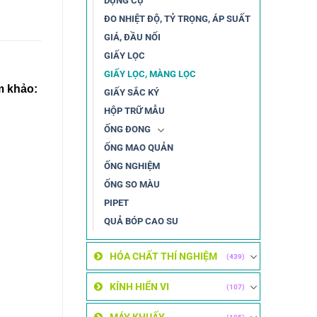
DỤNG CỤ
ĐO NHIỆT ĐỘ, TỶ TRỌNG, ÁP SUẤT
GIÁ, ĐẦU NỐI
GIẤY LỌC
GIẤY LỌC, MÀNG LỌC
 khảo:
GIẤY SẮC KÝ
HỘP TRỮ MẪU
ỐNG ĐONG
ỐNG MAO QUẢN
ỐNG NGHIỆM
ỐNG SO MÀU
PIPET
QUẢ BÓP CAO SU
HÓA CHẤT THÍ NGHIỆM
(439)
KÍNH HIỂN VI
(107)