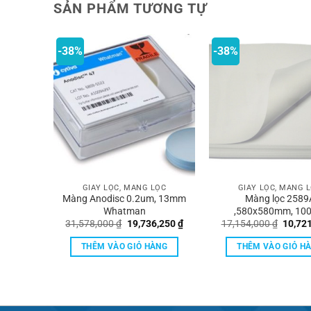
SẢN PHẨM TƯƠNG TỰ
-38%
-38%
LỌC
GIẤY LỌC, MÀNG LỌC
GIẤY LỌC, MÀNG 
inh GMF
Màng Anodisc 0.2um, 13mm
Màng lọc 2589
hatman
Whatman
,580x580mm, 100
Giá
Giá
Giá
Giá
,000
₫
31,578,000
₫
19,736,250
₫
17,154,000
₫
10,72
Whatman
hiện
gốc
hiện
gốc
tại
là:
tại
là:
ÀNG
THÊM VÀO GIỎ HÀNG
THÊM VÀO GIỎ H
000 ₫.
là:
31,578,000 ₫.
là:
17,154
1,515,000 ₫.
19,736,250 ₫.