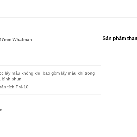
Sản phẩm tham
, 47mm Whatman
ọc lấy mẫu không khí, bao gồm lấy mẫu khí trong
và bình phun
hân tích PM-10
µm