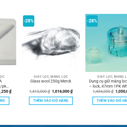
-28%
-28%
LỌC
GIẤY LỌC, MÀNG LỌC
GIẤY LỌC, MÀNG 
A
Glass wool 250g Merck
Dụng cụ giữ màng lọc
/pk
– lock, 47mm 1PK W
Giá
Giá
Giá
Giá
1,250
₫
1,410,000
₫
1,016,000
₫
1,454,000
₫
1,050
hiện
gốc
hiện
gốc
tại
là:
tại
là:
ÀNG
THÊM VÀO GIỎ HÀNG
THÊM VÀO GIỎ H
,000 ₫.
là:
1,410,000 ₫.
là:
1,454,
10,721,250 ₫.
1,016,000 ₫.