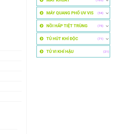
MÁY KHUẤY
(105)
MÁY QUANG PHỔ UV VIS
(54)
NỒI HẤP TIỆT TRÙNG
(75)
TỦ HÚT KHÍ ĐỘC
(71)
TỦ VI KHÍ HẬU
(21)