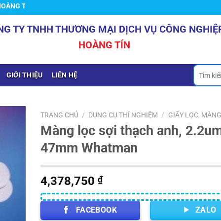
ÍN
NG TY TNHH THƯƠNG MẠI DỊCH VỤ CÔNG NGHIỆ
HOÀNG TÍN
Tìm
GIỚI THIỆU
LIÊN HỆ
kiếm:
TRANG CHỦ
/
DỤNG CỤ THÍ NGHIỆM
/
GIẤY LỌC, MÀNG
Màng lọc sợi thạch anh, 2.2um
47mm Whatman
4,378,750
₫
FACEBOOK
ZALO