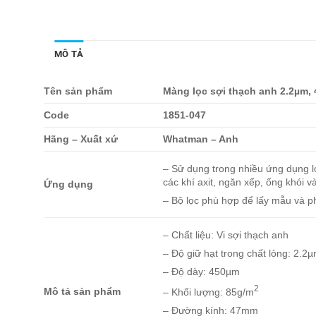
MÔ TẢ
Tên sản phẩm
Màng lọc sợi thạch anh 2.2µm
Code
1851-047
Hãng – Xuất xứ
Whatman – Anh
– Sử dụng trong nhiều ứng dụng l
các khí axit, ngăn xếp, ống khói 
Ứng dụng
– Bộ lọc phù hợp để lấy mẫu và p
– Chất liệu: Vi sợi thạch anh
– Độ giữ hạt trong chất lỏng: 2.2
– Độ dày: 450µm
2
Mô tả sản phẩm
– Khối lượng: 85g/m
– Đường kính: 47mm