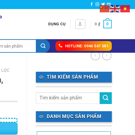
P
0
DỤNG CỤ
0
₫
HOTLINE: 0946 547 581
 LỌC
TÌM KIẾM SẢN PHẨM
,
DANH MỤC SẢN PHẨM