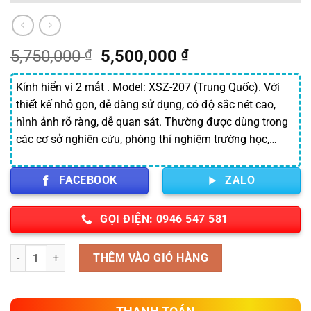
Giá
Giá
5,750,000
₫
5,500,000
₫
gốc
hiện
là:
tại
Kính hiển vi 2 mắt . Model: XSZ-207 (Trung Quốc). Với
5,750,000 ₫.
là:
thiết kế nhỏ gọn, dễ dàng sử dụng, có độ sắc nét cao,
5,500,000 ₫.
hình ảnh rõ ràng, dễ quan sát. Thường được dùng trong
các cơ sở nghiên cứu, phòng thí nghiệm trường học,…
FACEBOOK
ZALO
GỌI ĐIỆN: 0946 547 581
Số lượng
THÊM VÀO GIỎ HÀNG