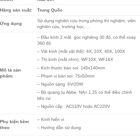
Hãng sản xuất:
Trung Quốc
Sử dụng nghiên cứu trong phòng thí nghiệm, viện
Ứng dụng
nghiên cứu, trường học,…
– Đầu kính 2 mắt góc nghiêng 30 độ, có thể xoay
360 độ.
– Vật kính (mắt vật thể): 4X, 10X, 40X, 100X
– Thị kính (mắt nhìn): WF10X, WF16X
– Kích thước bàn soi: 140x140mm
Mô tả sản
– Phạm vi bàn soi: 75x50mm
phẩm:
– Nguồn sáng: 6V/20W
– Bộ quang tụ Abbe, NA= 1,25 có thể điều chỉnh
tiêu cự
– Nguồn cấp : AC110V hoặc AC220V
– Kính hiển vi
Phụ kiện kèm
theo
– Hướng dẫn sử dụng