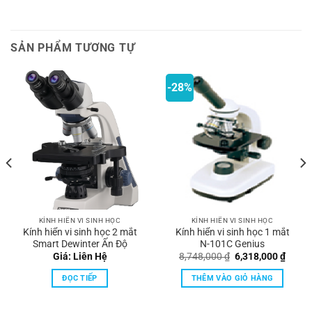
SẢN PHẨM TƯƠNG TỰ
-28%
KÍNH HIỂN VI SINH HỌC
KÍNH HIỂN VI SINH HỌC
Kính hiển vi sinh học 2 mắt
Kính hiển vi sinh học 1 mắt
Smart Dewinter Ấn Độ
N-101C Genius
á
Giá
Giá
Giá: Liên Hệ
8,748,000
₫
6,318,000
₫
n
gốc
hiện
là:
tại
ĐỌC TIẾP
THÊM VÀO GIỎ HÀNG
8,748,000 ₫.
là:
700,000 ₫.
6,318,