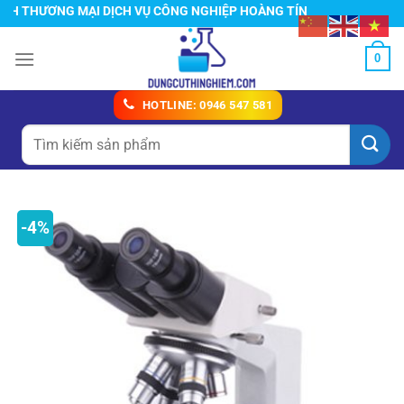
Chuyển
ƠNG MẠI DỊCH VỤ CÔNG NGHIỆP HOÀNG TÍN
đến
nội
0
dung
HOTLINE: 0946 547 581
Tìm
kiếm:
-4%