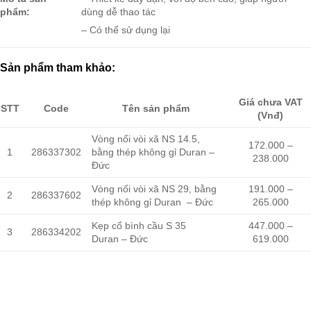
phẩm:
dùng dễ thao tác
– Có thể sử dụng lại
Sản phẩm tham khảo:
Giá chưa VAT
STT
Code
Tên sản phẩm
(Vnđ)
Vòng nối vòi xã NS 14.5,
172.000 –
1
286337302
bằng thép không gỉ Duran –
238.000
Đức
Vòng nối vòi xã NS 29, bằng
191.000 –
2
286337602
thép không gỉ Duran – Đức
265.000
Kẹp cổ bình cầu S 35
447.000 –
3
286334202
Duran – Đức
619.000