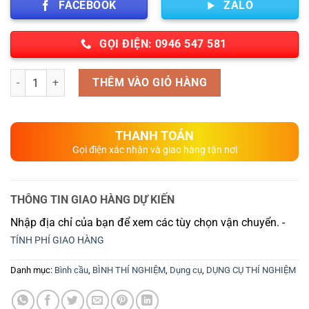
FACEBOOK
ZALO
GỌI ĐIỆN: 0946 547 581
Số lượng
THÊM VÀO GIỎ HÀNG
THANH TOÁN
Gọi điện xác nhận và giao hàng tận nơi
THÔNG TIN GIAO HÀNG DỰ KIẾN
Nhập địa chỉ của bạn để xem các tùy chọn vận chuyển. -
TÍNH PHÍ GIAO HÀNG
Danh mục:
Bình cầu
,
BÌNH THÍ NGHIỆM
,
Dụng cụ
,
DỤNG CỤ THÍ NGHIỆM