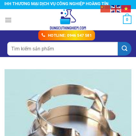
Chuyển
H THƯƠNG MẠI DỊCH VỤ CÔNG NGHIỆP HOÀNG TÍN
đến
nội
0
dung
HOTLINE: 0946 547 581
Tìm
kiếm: