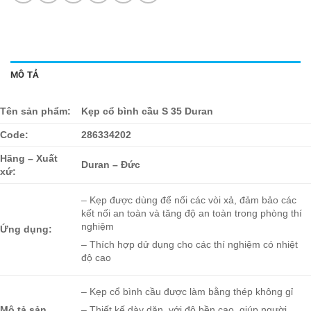
MÔ TẢ
Tên sản phẩm:
Kẹp cổ bình cầu S 35 Duran
Code:
286334202
Hãng – Xuất
Duran – Đức
xứ:
– Kẹp được dùng để nối các vòi xả, đảm bảo các
kết nối an toàn và tăng độ an toàn trong phòng thí
nghiệm
Ứng dụng:
– Thích hợp dử dụng cho các thí nghiệm có nhiệt
độ cao
– Kẹp cổ bình cầu được làm bằng thép không gỉ
Mô tả sản
– Thiết kế dày dặn, với độ bền cao, giúp người