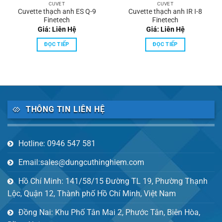
CUVET
CUVET
Cuvette thạch anh ES Q-9
Cuvette thạch anh IR I-8
Finetech
Finetech
Giá: Liên Hệ
Giá: Liên Hệ
ĐỌC TIẾP
ĐỌC TIẾP
THÔNG TIN LIÊN HỆ
Hotline: 0946 547 581
Email:sales@dungcuthinghiem.com
Hồ Chí Minh: 141/58/15 Đường TL 19, Phường Thạnh
Lộc, Quận 12, Thành phố Hồ Chí Minh, Việt Nam
Đồng Nai: Khu Phố Tân Mai 2, Phước Tân, Biên Hòa,