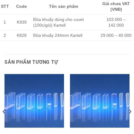
Giá chưa VAT
STT
Code
Tên sản phẩm
(VNĐ)
Đũa khuấy dùng cho cuvet
103.000 –
1
K939
(100c/gói) Kartell
142.000
2
K828
Đũa khuấy 244mm Kartell
29.000 – 40.000
SẢN PHẨM TƯƠNG TỰ