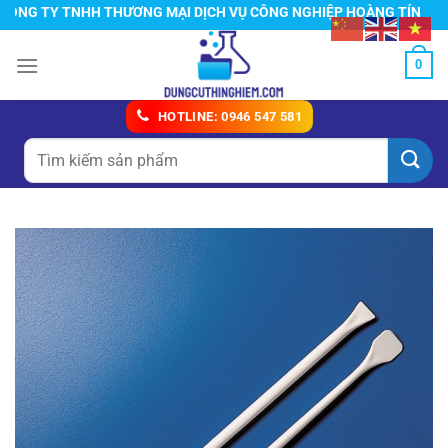
Chuyển
G TY TNHH THƯƠNG MẠI DỊCH VỤ CÔNG NGHIỆP HOÀNG TÍN
đến
nội
0
dung
HOTLINE: 0946 547 581
Tìm
kiếm: