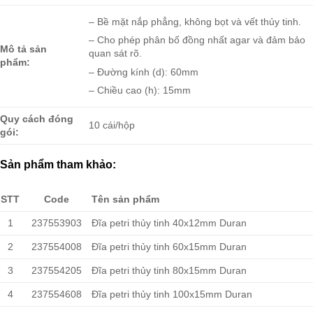
– Bề mặt nắp phẳng, không bọt và vết thủy tinh.
– Cho phép phân bố đồng nhất agar và đảm bảo
Mô tả sản
quan sát rõ.
phẩm:
– Đường kính (d): 60mm
– Chiều cao (h): 15mm
Quy cách đóng
10 cái/hộp
gói:
Sản phẩm tham khảo:
STT
Code
Tên sản phẩm
1
237553903
Đĩa petri thủy tinh 40x12mm Duran
2
237554008
Đĩa petri thủy tinh 60x15mm Duran
3
237554205
Đĩa petri thủy tinh 80x15mm Duran
4
237554608
Đĩa petri thủy tinh 100x15mm Duran