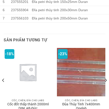
5
237555201
Đĩa petri thủy tinh 150x25mm Duran
6
237555904
Đĩa petri thủy tinh 200x30mm Duran
7
237556103
Đĩa petri thủy tinh 200x50mm Duran
SẢN PHẨM TƯƠNG TỰ
-18%
-23%
CỐC, CHÉN, ĐĨA CHO LABS
CỐC, CHÉN, ĐĨA CHO LABS
Cốc đốt thấp thành 2000ml
Đũa Thủy Tinh 7x400mm
DINLAB-Đức
Onelab