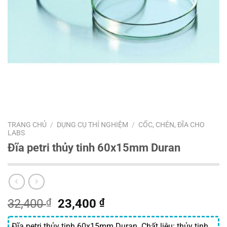
TRANG CHỦ
/
DỤNG CỤ THÍ NGHIỆM
/
CỐC, CHÉN, ĐĨA CHO
LABS
Đĩa petri thủy tinh 60x15mm Duran
Giá
Giá
32,400
₫
23,400
₫
gốc
hiện
Đĩa petri thủy tinh 60x15mm Duran. Chất liệu: thủy tinh