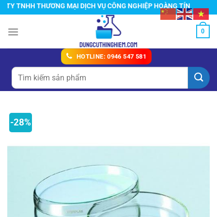
Chuyển
Y TNHH THƯƠNG MẠI DỊCH VỤ CÔNG NGHIỆP HOÀNG TÍN
đến
nội
0
dung
HOTLINE: 0946 547 581
Tìm
kiếm:
-28%