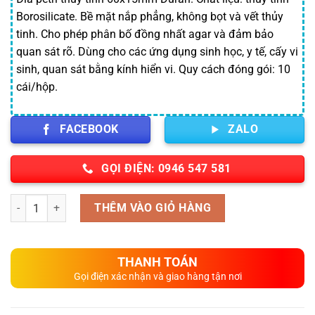
là:
tại
32,400 ₫.
là:
Borosilicate. Bề mặt nắp phẳng, không bọt và vết thủy
23,400 ₫.
tinh. Cho phép phân bố đồng nhất agar và đảm bảo
quan sát rõ. Dùng cho các ứng dụng sinh học, y tế, cấy vi
sinh, quan sát bằng kính hiển vi. Quy cách đóng gói: 10
cái/hộp.
FACEBOOK
ZALO
GỌI ĐIỆN: 0946 547 581
Số lượng
THÊM VÀO GIỎ HÀNG
THANH TOÁN
Gọi điện xác nhận và giao hàng tận nơi