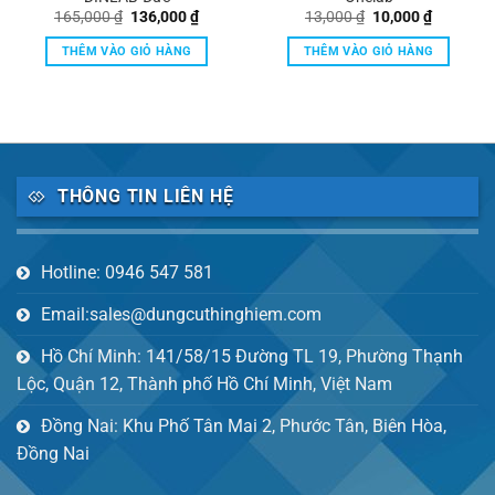
Giá
Giá
Giá
Giá
165,000
₫
136,000
₫
13,000
₫
10,000
₫
gốc
hiện
gốc
hiện
là:
tại
là:
tại
THÊM VÀO GIỎ HÀNG
THÊM VÀO GIỎ HÀNG
165,000 ₫.
là:
13,000 ₫.
là:
136,000 ₫.
10,000 ₫
THÔNG TIN LIÊN HỆ
Hotline: 0946 547 581
Email:sales@dungcuthinghiem.com
Hồ Chí Minh: 141/58/15 Đường TL 19, Phường Thạnh
Lộc, Quận 12, Thành phố Hồ Chí Minh, Việt Nam
Đồng Nai: Khu Phố Tân Mai 2, Phước Tân, Biên Hòa,
Đồng Nai