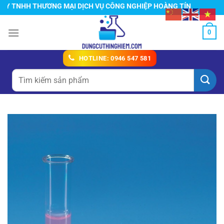
Chuyển
TNHH THƯƠNG MẠI DỊCH VỤ CÔNG NGHIỆP HOÀNG TÍN
đến
nội
0
dung
HOTLINE: 0946 547 581
Tìm
kiếm: