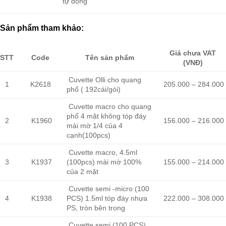
tự động
Sản phẩm tham khảo:
Giá chưa VAT
STT
Code
Tên sản phẩm
(VNĐ)
Cuvette Olli cho quang
1
K2618
205.000 – 284.000
phổ ( 192cái/gói)
Cuvette macro cho quang
phổ 4 mặt không tóp đáy
2
K1960
156.000 – 216.000
mài mờ 1/4 của 4
cạnh(100pcs)
Cuvette macro, 4.5ml
3
K1937
(100pcs) mài mờ 100%
155.000 – 214.000
của 2 mặt
Cuvette semi -micro (100
4
K1938
PCS) 1.5ml tóp đáy nhựa
222.000 – 308.000
PS, tròn bên trong
Cuvette semi (100 PCS)