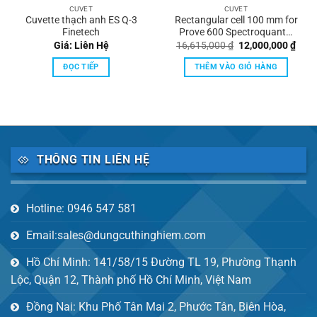
CUVET
CUVET
Cuvette thạch anh ES Q-3
Rectangular cell 100 mm for
Finetech
Prove 600 Spectroquant®
Merck
Giá
Giá
Giá: Liên Hệ
16,615,000
₫
12,000,000
₫
gốc
hiện
là:
tại
ĐỌC TIẾP
THÊM VÀO GIỎ HÀNG
16,615,000 ₫.
là:
12,0
THÔNG TIN LIÊN HỆ
Hotline: 0946 547 581
Email:sales@dungcuthinghiem.com
Hồ Chí Minh: 141/58/15 Đường TL 19, Phường Thạnh
Lộc, Quận 12, Thành phố Hồ Chí Minh, Việt Nam
Đồng Nai: Khu Phố Tân Mai 2, Phước Tân, Biên Hòa,