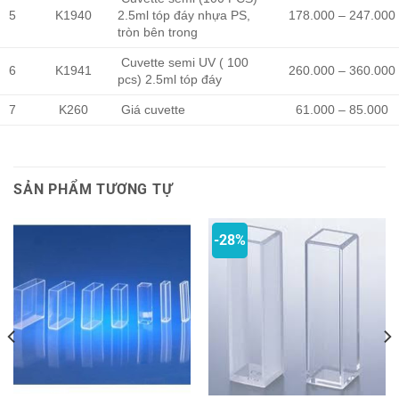
5
K1940
2.5ml tóp đáy nhựa PS,
178.000 – 247.000
tròn bên trong
Cuvette semi UV ( 100
6
K1941
260.000 – 360.000
pcs) 2.5ml tóp đáy
7
K260
Giá cuvette
61.000 – 85.000
SẢN PHẨM TƯƠNG TỰ
-28%