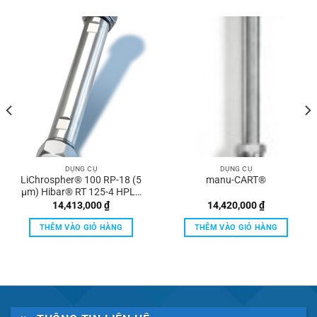
DỤNG CỤ
DỤNG CỤ
LiChrospher® 100 RP-18 (5
manu-CART®
µm) Hibar® RT 125-4 HPLC
column Merck
14,413,000
₫
14,420,000
₫
THÊM VÀO GIỎ HÀNG
THÊM VÀO GIỎ HÀNG