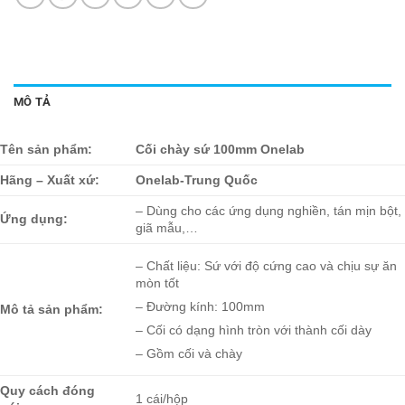
MÔ TẢ
Tên sản phẩm:
Cối chày sứ 100mm Onelab
Hãng – Xuất xứ:
Onelab-Trung Quốc
– Dùng cho các ứng dụng nghiền, tán mịn bột,
Ứng dụng:
giã mẫu,…
– Chất liệu: Sứ với độ cứng cao và chịu sự ăn
mòn tốt
– Đường kính: 100mm
Mô tả sản phẩm:
– Cối có dạng hình tròn với thành cối dày
– Gồm cối và chày
Quy cách đóng
1 cái/hộp