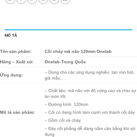
MÔ TẢ
Tên sản phẩm:
Cối chày mã não 120mm Onelab
Hãng – Xuất xứ:
Onelab-Trung Quốc
– Dùng cho các ứng dụng nghiền, tán mịn bột,
Ứng dụng:
giã mẫu,…
– Chất liệu: mã não với độ cứng cao và chịu sự
ăn mòn tốt
– Đường kính: 120mm
Mô tả sản phẩm:
– Cối có dạng hình tám cạnh với thành cối dày
– Gồm cối và chày
– Đáy cối phẳng dễ dàng nằm cân bằng khi sử
dụng