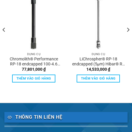
DỤNG CỤ
DỤNG CỤ
Chromolith® Performance
LiChrospher® RP-18
RP-18 endcapped 100-4.6
endcapped (5µm) Hibar® RT
HPLC columns Validation Kit
150-4.6 HPLC column Merck
77,801,000
₫
14,533,000
₫
(3 columns from 3 different
batches) Merck
THÊM VÀO GIỎ HÀNG
THÊM VÀO GIỎ HÀNG
THÔNG TIN LIÊN HỆ