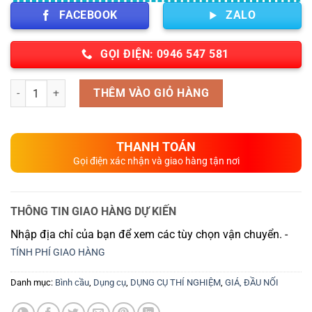
FACEBOOK
ZALO
GỌI ĐIỆN: 0946 547 581
Số lượng
THÊM VÀO GIỎ HÀNG
THANH TOÁN
Gọi điện xác nhận và giao hàng tận nơi
THÔNG TIN GIAO HÀNG DỰ KIẾN
Nhập địa chỉ của bạn để xem các tùy chọn vận chuyển. -
TÍNH PHÍ GIAO HÀNG
Danh mục:
Bình cầu
,
Dụng cụ
,
DỤNG CỤ THÍ NGHIỆM
,
GIÁ, ĐẦU NỐI