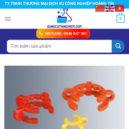
Chuyển
Y TNHH THƯƠNG MẠI DỊCH VỤ CÔNG NGHIỆP HOÀNG TÍN
đến
nội
0
dung
HOTLINE: 0946 547 581
Tìm
kiếm: