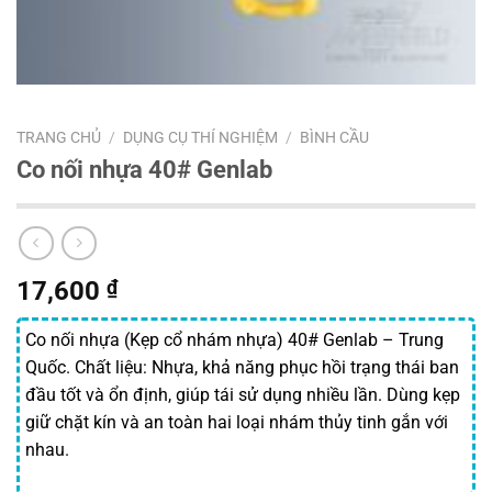
TRANG CHỦ
/
DỤNG CỤ THÍ NGHIỆM
/
BÌNH CẦU
Co nối nhựa 40# Genlab
17,600
₫
Co nối nhựa (Kẹp cổ nhám nhựa) 40# Genlab – Trung
Quốc. Chất liệu: Nhựa, khả năng phục hồi trạng thái ban
đầu tốt và ổn định, giúp tái sử dụng nhiều lần. Dùng kẹp
giữ chặt kín và an toàn hai loại nhám thủy tinh gắn với
nhau.