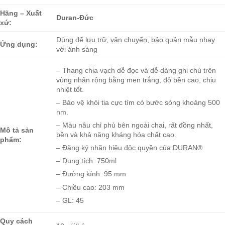
Hãng – Xuất
Duran-Đức
xứ:
Dùng để lưu trữ, vận chuyển, bảo quản mẫu nhạy
Ứng dụng:
với ánh sáng
– Thang chia vạch dễ đọc và dễ dàng ghi chú trên
vùng nhãn rộng bằng men trắng, độ bền cao, chịu
nhiệt tốt.
– Bảo vệ khỏi tia cực tím có bước sóng khoảng 500
nm.
– Màu nâu chỉ phủ bên ngoài chai, rất đồng nhất,
Mô tả sản
bền và khả năng kháng hóa chất cao.
phẩm:
– Đăng ký nhãn hiệu độc quyền của DURAN®
– Dung tích: 750ml
– Đường kính: 95 mm
– Chiều cao: 203 mm
– GL: 45
Quy cách