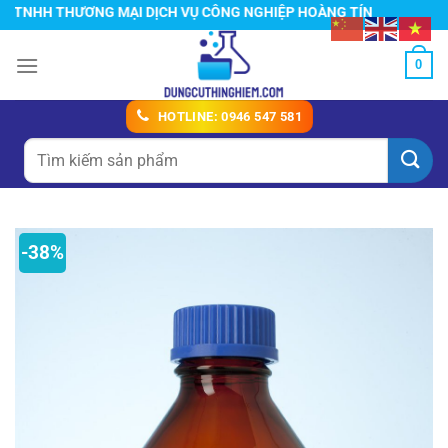
Chuyển
HH THƯƠNG MẠI DỊCH VỤ CÔNG NGHIỆP HOÀNG TÍN
đến
nội
0
dung
HOTLINE: 0946 547 581
Tìm
kiếm:
-38%