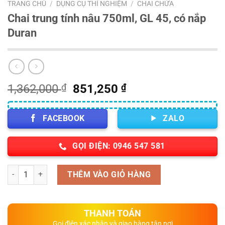
TRANG CHỦ
/
DỤNG CỤ THÍ NGHIỆM
/
CHAI CHỨA
Chai trung tính nâu 750ml, GL 45, có nắp
Duran
Giá
Giá
1,362,000
₫
851,250
₫
gốc
hiện
là:
tại
FACEBOOK
ZALO
1,362,000 ₫.
là:
851,250 ₫.
GỌI ĐIỆN: 0946 547 581
Số lượng
THÊM VÀO GIỎ HÀNG
THANH TOÁN
Gọi điện xác nhận và giao hàng tận nơi