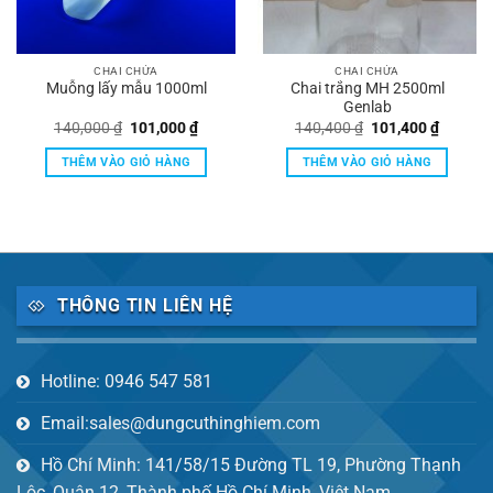
CHAI CHỨA
CHAI CHỨA
Muỗng lấy mẫu 1000ml
Chai trắng MH 2500ml
Genlab
Giá
Giá
Giá
Giá
140,000
₫
101,000
₫
140,400
₫
101,400
₫
gốc
hiện
gốc
hiện
là:
tại
là:
tại
THÊM VÀO GIỎ HÀNG
THÊM VÀO GIỎ HÀNG
140,000 ₫.
là:
140,400 ₫.
là:
3,750 ₫.
101,000 ₫.
101,400
THÔNG TIN LIÊN HỆ
Hotline: 0946 547 581
Email:sales@dungcuthinghiem.com
Hồ Chí Minh: 141/58/15 Đường TL 19, Phường Thạnh
Lộc, Quận 12, Thành phố Hồ Chí Minh, Việt Nam