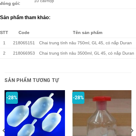
10 cái/hộp
đóng gói:
Sản phẩm tham khảo:
STT
Code
Tên sản phẩm
1
218065151
Chai trung tính nâu 750ml, GL 45, có nắp Duran
2
218066953
Chai trung tính nâu 3500ml, GL 45, có nắp Duran
SẢN PHẨM TƯƠNG TỰ
-28%
-28%