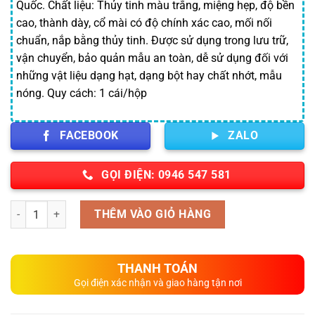
59,000 ₫.
là:
Quốc. Chất liệu: Thủy tinh màu trắng, miệng hẹp, độ bền
46,000 ₫.
cao, thành dày, cổ mài có độ chính xác cao, mối nối
chuẩn, nắp bằng thủy tinh. Được sử dụng trong lưu trữ,
vận chuyển, bảo quản mẫu an toàn, dễ sử dụng đối với
những vật liệu dạng hạt, dạng bột hay chất nhớt, mẫu
nóng. Quy cách: 1 cái/hộp
FACEBOOK
ZALO
GỌI ĐIỆN: 0946 547 581
Số lượng
THÊM VÀO GIỎ HÀNG
THANH TOÁN
Gọi điện xác nhận và giao hàng tận nơi