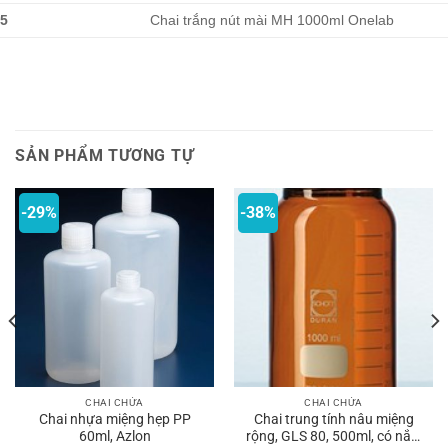
5
Chai trắng nút mài MH 1000ml Onelab
SẢN PHẨM TƯƠNG TỰ
-29%
-38%
CHAI CHỨA
CHAI CHỨA
Chai nhựa miệng hẹp PP
Chai trung tính nâu miệng
60ml, Azlon
rộng, GLS 80, 500ml, có nắp,