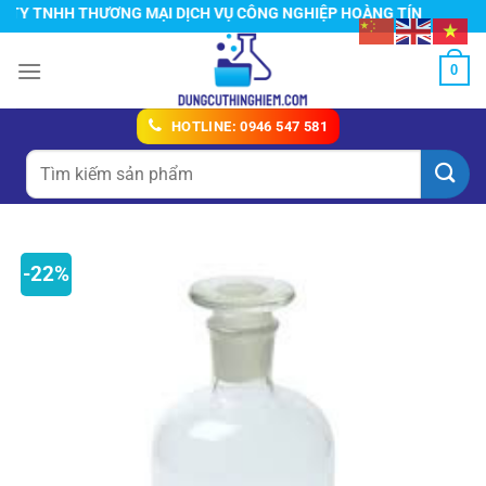
Chuyển
Y TNHH THƯƠNG MẠI DỊCH VỤ CÔNG NGHIỆP HOÀNG TÍN
đến
nội
0
dung
HOTLINE: 0946 547 581
Tìm
kiếm:
-22%