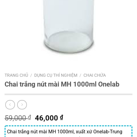
TRANG CHỦ
/
DỤNG CỤ THÍ NGHIỆM
/
CHAI CHỨA
Chai trắng nút mài MH 1000ml Onelab
Giá
Giá
59,000
₫
46,000
₫
gốc
hiện
là:
tại
Chai trắng nút mài MH 1000ml, xuất xứ Onelab-Trung