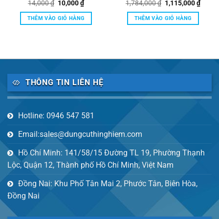
có vòng đệm Duran
Giá
Giá
Giá
Giá
14,000
₫
10,000
₫
1,784,000
₫
1,115,000
₫
gốc
hiện
gốc
hiện
là:
tại
là:
tại
THÊM VÀO GIỎ HÀNG
THÊM VÀO GIỎ HÀNG
14,000 ₫.
là:
1,784,000 ₫.
là:
10,000 ₫.
1,115,
THÔNG TIN LIÊN HỆ
Hotline: 0946 547 581
Email:sales@dungcuthinghiem.com
Hồ Chí Minh: 141/58/15 Đường TL 19, Phường Thạnh
Lộc, Quận 12, Thành phố Hồ Chí Minh, Việt Nam
Đồng Nai: Khu Phố Tân Mai 2, Phước Tân, Biên Hòa,
Đồng Nai