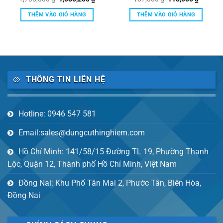
gốc
hiện
gốc
hiện
là:
tại
là:
tại
THÊM VÀO GIỎ HÀNG
THÊM VÀO GIỎ HÀNG
1,738,000 ₫.
là:
157,000 ₫.
là:
1,086,250 ₫.
113,000
THÔNG TIN LIÊN HỆ
Hotline: 0946 547 581
Email:sales@dungcuthinghiem.com
Hồ Chí Minh: 141/58/15 Đường TL 19, Phường Thạnh
Lộc, Quận 12, Thành phố Hồ Chí Minh, Việt Nam
Đồng Nai: Khu Phố Tân Mai 2, Phước Tân, Biên Hòa,
Đồng Nai