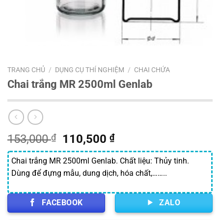
TRANG CHỦ
/
DỤNG CỤ THÍ NGHIỆM
/
CHAI CHỨA
Chai trắng MR 2500ml Genlab
Giá
Giá
153,000
₫
110,500
₫
gốc
hiện
là:
tại
Chai trắng MR 2500ml Genlab. Chất liệu: Thủy tinh.
153,000 ₫.
là:
Dùng để đựng mẫu, dung dịch, hóa chất,……..
110,500 ₫.
FACEBOOK
ZALO