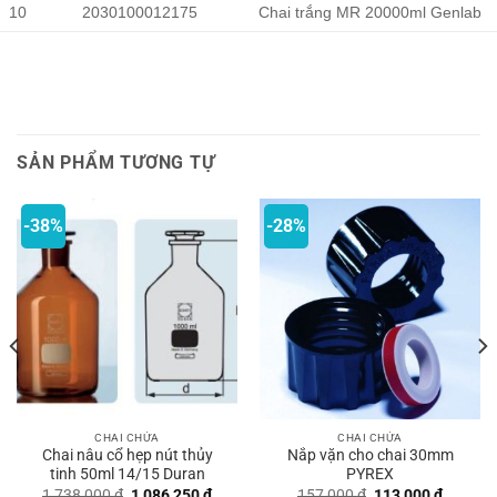
10
2030100012175
Chai trắng MR 20000ml Genlab
SẢN PHẨM TƯƠNG TỰ
-38%
-28%
CHAI CHỨA
CHAI CHỨA
Chai nâu cổ hẹp nút thủy
Nắp vặn cho chai 30mm
tinh 50ml 14/15 Duran
PYREX
Giá
Giá
Giá
Giá
1,738,000
₫
1,086,250
₫
157,000
₫
113,000
₫